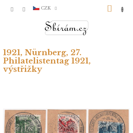
Přejít
NÁKU
na
CZK
obsah
KOŠÍ
1921, Nürnberg, 27.
Philatelistentag 1921,
výstřižky