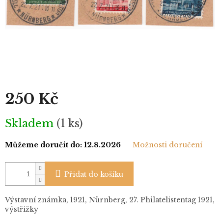
250 Kč
Měrná
Skladem
(1 ks)
cena:
Můžeme doručit do:
12.8.2026
Možnosti doručení
Přidat do košíku
Výstavní známka, 1921, Nürnberg, 27. Philatelistentag 1921,
výstřižky