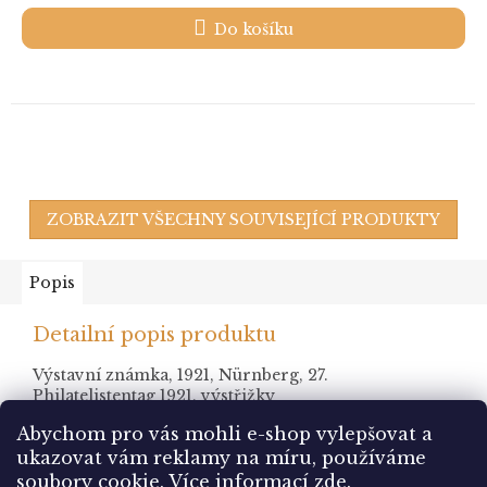
Do košíku
ZOBRAZIT VŠECHNY SOUVISEJÍCÍ PRODUKTY
Popis
Detailní popis produktu
Výstavní známka, 1921, Nürnberg, 27.
Philatelistentag 1921, výstřižky
Abychom pro vás mohli e-shop vylepšovat a
ukazovat vám reklamy na míru, používáme
Z
soubory cookie.
Více informací
zde
.