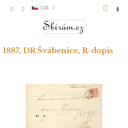
Přejít
NÁKU
na
CZK
obsah
KOŠÍ
1887, DR Švábenice, R-dopis