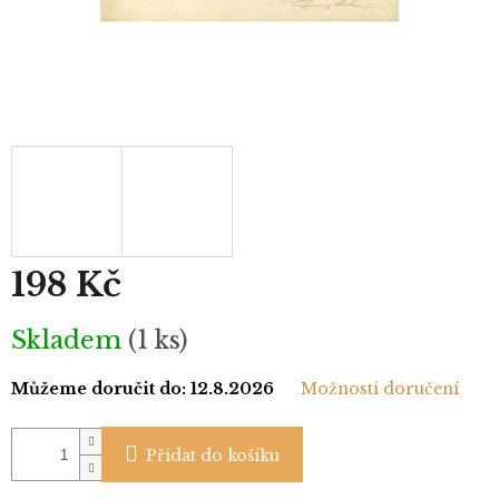
198 Kč
Měrná
Skladem
(1 ks)
cena:
Můžeme doručit do:
12.8.2026
Možnosti doručení
Přidat do košíku