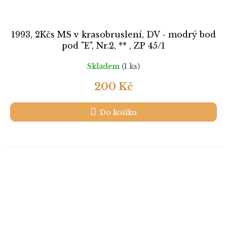
1993, 2Kčs MS v krasobruslení, DV - modrý bod
pod "E", Nr.2, ** , ZP 45/1
Skladem
(1 ks)
200 Kč
Do košíku