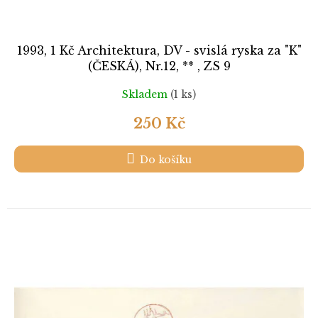
ů
1993, 1 Kč Architektura, DV - svislá ryska za "K"
(ČESKÁ), Nr.12, ** , ZS 9
Skladem
(1 ks)
250 Kč
Do košíku