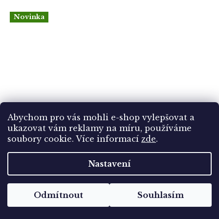
Novinka
Abychom pro vás mohli e-shop vylepšovat a
ukazovat vám reklamy na míru, používáme
soubory cookie.
Více informací
zde
.
Nastavení
1993, 6 pásek s daty tisku, **
Odmítnout
Souhlasím
Skladem
(1 ks)