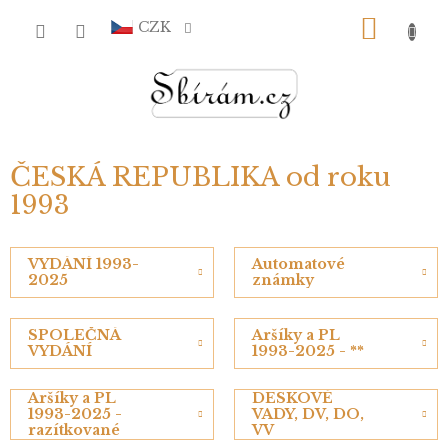
Přejít
NÁKU
na
CZK
obsah
KOŠÍ
ČESKÁ REPUBLIKA od roku
1993
VYDÁNÍ 1993-
Automatové
2025
známky
SPOLEČNÁ
Aršíky a PL
VYDÁNÍ
1993-2025 - **
Aršíky a PL
DESKOVÉ
1993-2025 -
VADY, DV, DO,
razítkované
VV