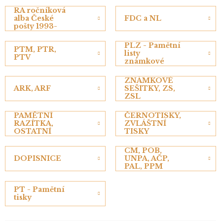
RA ročníková
alba České
FDC a NL
pošty 1993-
2022
PLZ - Pamětní
PTM, PTR,
listy
PTV
známkové
ZNÁMKOVÉ
ARK, ARF
SEŠITKY, ZS,
ZSL
PAMĚTNÍ
ČERNOTISKY,
RAZÍTKA,
ZVLÁŠTNÍ
OSTATNÍ
TISKY
CM, POB,
DOPISNICE
UNPA, AČP,
PAL, PPM
PT - Pamětní
tisky