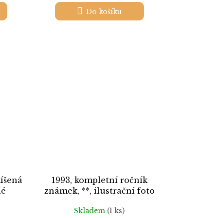
Do košíku
míšená
1993, kompletní ročník
lé
známek, **, ilustrační foto
Skladem
(1 ks)