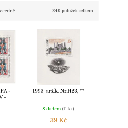
ecedně
349
položek celkem
OPA -
1993, aršík, Nr.H23, **
V -
Skladem
(11 ks)
39 Kč