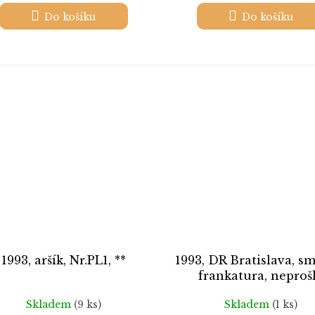
Do košíku
Do košíku
1993, aršík, Nr.PL1, **
1993, DR Bratislava, s
frankatura, neproš
Skladem
(9 ks)
Skladem
(1 ks)