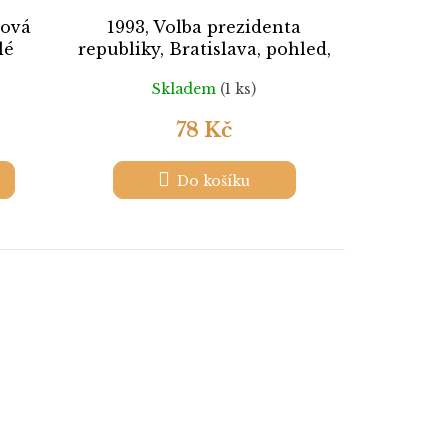
gová
1993, Volba prezidenta
lé
republiky, Bratislava, pohled,
neprošlé
Skladem
(1 ks)
78 Kč
Do košíku