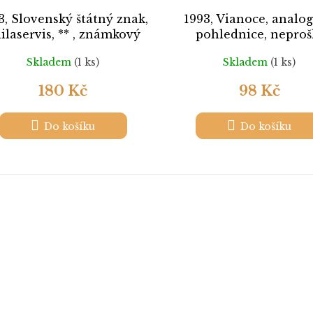
3, Slovenský štátný znak,
1993, Vianoce, analo
ilaservis, ** , známkový
pohlednice, neproš
sešitek
Skladem
(1 ks)
Skladem
(1 ks)
180 Kč
98 Kč
Do košíku
Do košíku