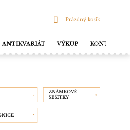
NÁKUPNÍ
Prázdný košík
KOŠÍK
ANTIKVARIÁT
VÝKUP
KONTAKTY
ZNÁMKOVÉ
SEŠITKY
SNICE