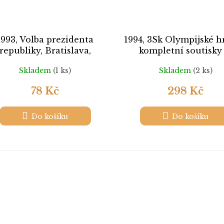
1993, Volba prezidenta
1994, 3Sk Olympijské h
republiky, Bratislava,
kompletní soutisky 
pohlednice, neprošlé
Skladem
(1 ks)
Skladem
(2 ks)
78 Kč
298 Kč
Do košíku
Do košíku