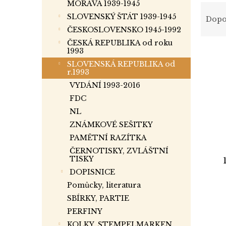
a
MORAVA 1939-1945
Ř
n
a
SLOVENSKÝ ŠTÁT 1939-1945
Dopo
e
z
ČESKOSLOVENSKO 1945-1992
l
e
ČESKÁ REPUBLIKA od roku
V
n
1993
ý
í
SLOVENSKÁ REPUBLIKA od
p
p
r.1993
i
r
VYDÁNÍ 1993-2016
s
o
FDC
p
d
NL
r
u
ZNÁMKOVÉ SEŠITKY
o
k
PAMĚTNÍ RAZÍTKA
d
t
u
ů
ČERNOTISKY, ZVLÁŠTNÍ
TISKY
k
t
DOPISNICE
ů
Pomůcky, literatura
SBÍRKY, PARTIE
PERFINY
KOLKY, STEMPELMARKEN