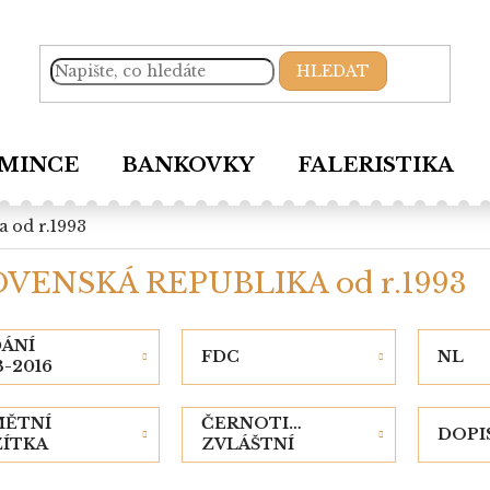
HLEDAT
MINCE
BANKOVKY
FALERISTIKA
a od r.1993
VENSKÁ REPUBLIKA od r.1993
ÁNÍ
FDC
NL
3-2016
MĚTNÍ
ČERNOTISKY,
DOPI
ZÍTKA
ZVLÁŠTNÍ
TISKY