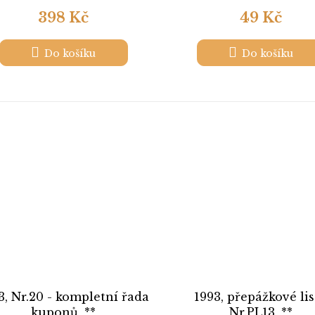
398 Kč
49 Kč
Do košíku
Do košíku
3, Nr.20 - kompletní řada
1993, přepážkové lis
kuponů, **
Nr.PL13, **