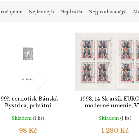
ručujeme
Nejlevnější
Nejdražší
Nejprodávanější
Ab
199?, černotisk Bánská
1993, 14 Sk aršík EUR
Bystrica, privátní
moderné umenie, V
nedotlač **
Skladem
(1 ks)
Skladem
(1 ks)
98 Kč
1 280 Kč