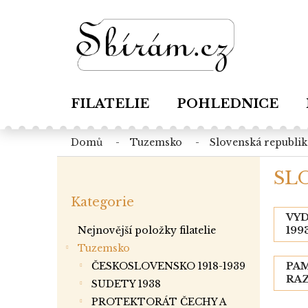
Přejít
na
obsah
FILATELIE
POHLEDNICE
domů
tuzemsko
slovenská republik
P
SLO
o
Přeskočit
s
Kategorie
kategorie
t
VYD
r
Nejnovější položky filatelie
199
a
Tuzemsko
n
ČESKOSLOVENSKO 1918-1939
PA
n
RA
í
SUDETY 1938
p
PROTEKTORÁT ČECHY A