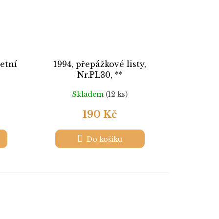
letní
1994, přepážkové listy,
Nr.PL30, **
Skladem
(12 ks)
190 Kč
Do košíku