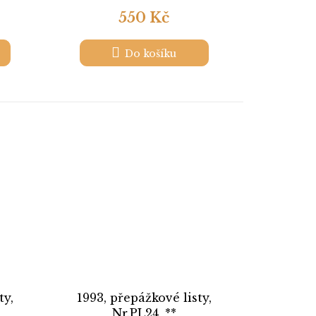
550 Kč
Do košíku
ty,
1993, přepážkové listy,
Nr.PL24, **