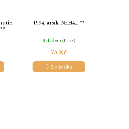
nutie,
1994, aršík, Nr.H41, **
**
Skladem
(14 ks)
75 Kč
Do košíku