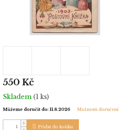
550 Kč
Měrná
Skladem
(1 ks)
cena:
Můžeme doručit do:
11.8.2026
Možnosti doručení
Přidat do košíku