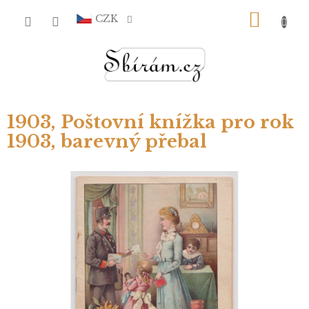
Přejít
NÁKU
na
CZK
obsah
KOŠÍ
1903, Poštovní knížka pro rok
1903, barevný přebal