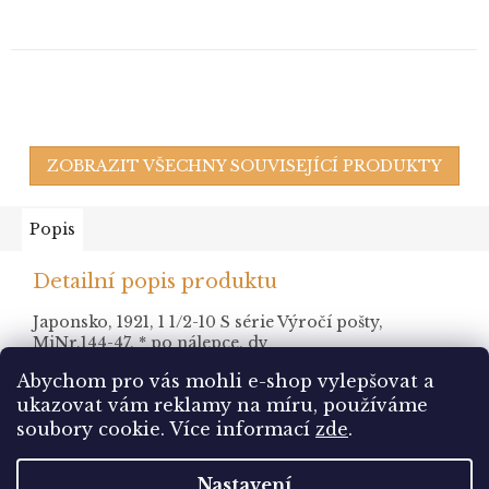
ZOBRAZIT VŠECHNY SOUVISEJÍCÍ PRODUKTY
Popis
Detailní popis produktu
Japonsko, 1921, 1 1/2-10 S série Výročí pošty,
MiNr.144-47, * po nálepce, dv
Abychom pro vás mohli e-shop vylepšovat a
ukazovat vám reklamy na míru, používáme
Z
soubory cookie.
Více informací
zde
.
á
Vytvořil Shoptet
p
Nastavení