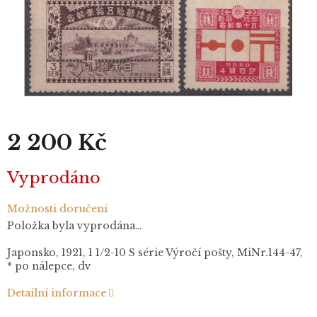
2 200 Kč
Měrná
Vyprodáno
cena:
Možnosti doručení
Položka byla vyprodána…
Japonsko, 1921, 1 1/2-10 S série Výročí pošty, MiNr.144-47,
* po nálepce, dv
Detailní informace