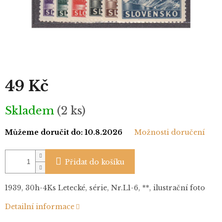
49 Kč
Měrná
Skladem
(2 ks)
cena:
Můžeme doručit do:
10.8.2026
Možnosti doručení
Přidat do košíku
1939, 30h-4Ks Letecké, série, Nr.L1-6, **, ilustrační foto
Detailní informace