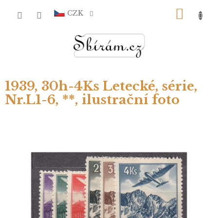
Přejít
NÁKU
na
CZK
obsah
KOŠÍ
1939, 30h-4Ks Letecké, série,
Nr.L1-6, **, ilustrační foto