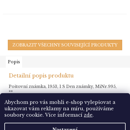
ZOBRAZIT VŠECHNY SOUVISEJÍCÍ PRODUKTY
Popis
Detailní popis produktu
Poštovní známka, 1953, 1 S Den známky, MiNr.995,
**
Abychom pro vás mohli e-shop vylepšovat a
ukazovat vám reklamy na míru, používáme
Z
soubory cookie.
Více informací
zde
.
á
Vytvořil Shoptet
p
Nastavení