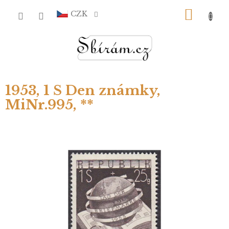
Přejít
NÁKU
na
CZK
obsah
KOŠÍ
1953, 1 S Den známky,
MiNr.995, **