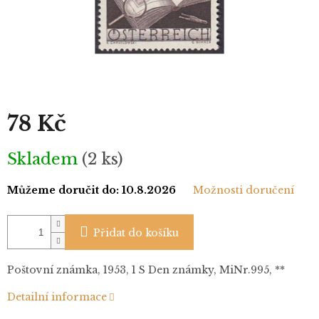
78 Kč
Měrná
Skladem
(2 ks)
cena:
Můžeme doručit do:
10.8.2026
Možnosti doručení
Přidat do košíku
Poštovní známka, 1953, 1 S Den známky, MiNr.995, **
Detailní informace