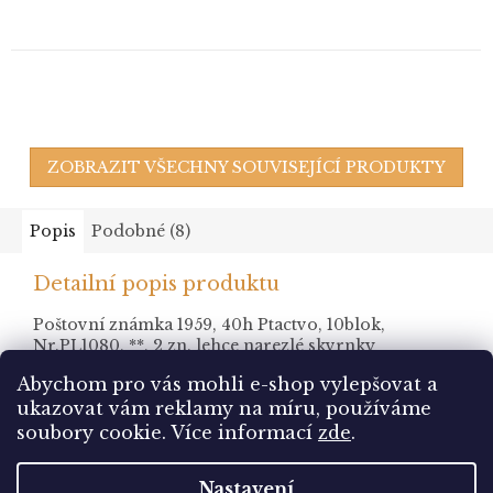
ZOBRAZIT VŠECHNY SOUVISEJÍCÍ PRODUKTY
Popis
Podobné (8)
Detailní popis produktu
Poštovní známka 1959, 40h Ptactvo, 10blok,
Nr.PL1080, **, 2 zn. lehce narezlé skvrnky
Abychom pro vás mohli e-shop vylepšovat a
ukazovat vám reklamy na míru, používáme
Z
soubory cookie.
Více informací
zde
.
á
Vytvořil Shoptet
p
Nastavení