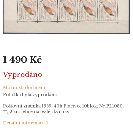
1 490 Kč
Měrná
Vyprodáno
cena:
Možnosti doručení
Položka byla vyprodána…
Poštovní známka 1959, 40h Ptactvo, 10blok, Nr.PL1080,
**, 2 zn. lehce narezlé skvrnky
Detailní informace