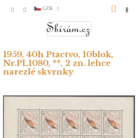
Přejít
NÁKU
na
CZK
obsah
KOŠÍ
1959, 40h Ptactvo, 10blok,
Nr.PL1080, **, 2 zn. lehce
narezlé skvrnky