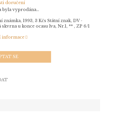
ti doručení
a byla vyprodána…
í známka, 1993, 3 Kčs Státní znak, DV -
 skvrna u konce ocasu lva, Nr.1, ** , ZP 6/1
í informace
PTAT SE
DAT