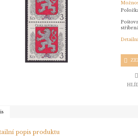
Možnos
Položk
Poštovn
stříbrná
Detailn
ZE
HLÍ
is
ailní popis produktu