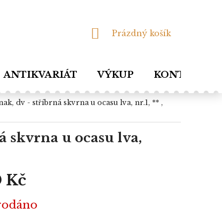
NÁKUPNÍ
Prázdný košík
KOŠÍK
ANTIKVARIÁT
VÝKUP
KONTAKTY
ná skvrna u ocasu lva,
 Kč
rodáno