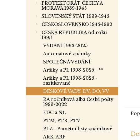
p
PROTEKTORÁT ČECHY A
a
MORAVA 1939-1945
n
SLOVENSKÝ ŠTÁT 1939-1945
e
ČESKOSLOVENSKO 1945-1992
l
ČESKÁ REPUBLIKA od roku
1993
VYDÁNÍ 1993-2025
Automatové známky
SPOLEČNÁ VYDÁNÍ
Aršíky a PL 1993-2025 - **
Aršíky a PL 1993-2025 -
razítkované
DESKOVÉ VADY, DV, DO, VV
RA ročníková alba České pošty
1993-2022
FDC a NL
Pop
PTM, PTR, PTV
PLZ - Pamětní listy známkové
Det
ARK, ARF