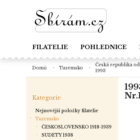
Přejít
na
obsah
FILATELIE
POHLEDNICE
česká republika od roku
domů
tuzemsko
1993
P
199
o
Přeskočit
s
Nr.1
Kategorie
kategorie
t
r
Nejnovější položky filatelie
a
Tuzemsko
n
ČESKOSLOVENSKO 1918-1939
n
í
SUDETY 1938