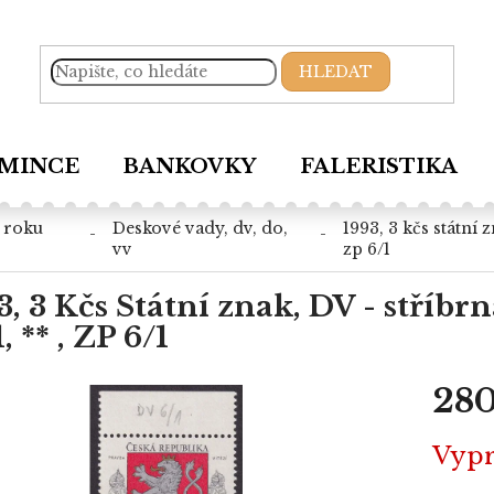
HLEDAT
MINCE
BANKOVKY
FALERISTIKA
deskové vady, dv, do,
1993, 3 kčs státní znak, dv - stříbrná skvrna u ocasu lva, nr.1, ** ,
vv
zp 6/1
3, 3 Kčs Státní znak, DV - stříbr
, ** , ZP 6/1
280
Měrná
Vyp
cena: