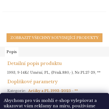
ZOBRAZIT VŠECHNY SOUVISEJÍCÍ PRODUKTY
Popis
Detailní popis produktu
1993, 9-14Kč Umění, PL, (Pěnk.880,-), Nr.PL27-29, **
Doplňkové parametry
Kategorie
:
Aršíky a PL 1993-2025 - **
stav
:
Abychom pro vás mohli e-shop vylepšovat a
ukazovat vám reklamy na míru, používáme