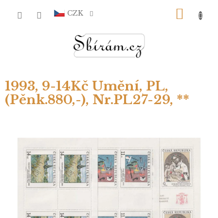
Přejít
NÁKU
na
CZK
obsah
KOŠÍ
1993, 9-14Kč Umění, PL,
(Pěnk.880,-), Nr.PL27-29, **