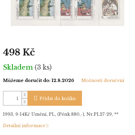
498 Kč
Měrná
Skladem
(3 ks)
cena:
Můžeme doručit do:
12.8.2026
Možnosti doručení
Přidat do košíku
1993, 9-14Kč Umění, PL, (Pěnk.880,-), Nr.PL27-29, **
Detailní informace