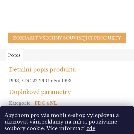
ZOBRAZIT VŠECHNY SOUVISEJÍCÍ PRODUKTY
Popis
Detailní popis produktu
1993, FDC 27-29 Umění 1993
Doplňkové parametry
Kategorie
:
FDC a NL
stav
:
Abychom pro vás mohli e-shop vylepšovat a
ukazovat vám reklamy na míru, používáme
Z
soubory cookie.
Více informací
zde
.