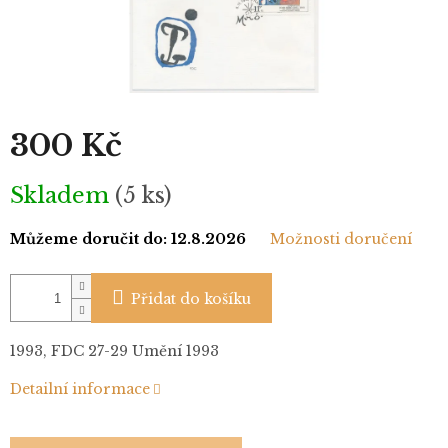
300 Kč
Měrná
Skladem
(5 ks)
cena:
Můžeme doručit do:
12.8.2026
Možnosti doručení
Přidat do košíku
1993, FDC 27-29 Umění 1993
Detailní informace