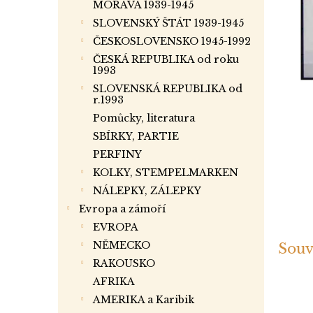
a
MORAVA 1939-1945
n
SLOVENSKÝ ŠTÁT 1939-1945
e
ČESKOSLOVENSKO 1945-1992
l
ČESKÁ REPUBLIKA od roku
1993
SLOVENSKÁ REPUBLIKA od
r.1993
Pomůcky, literatura
SBÍRKY, PARTIE
PERFINY
KOLKY, STEMPELMARKEN
NÁLEPKY, ZÁLEPKY
Evropa a zámoří
EVROPA
NĚMECKO
Souv
RAKOUSKO
AFRIKA
AMERIKA a Karibik