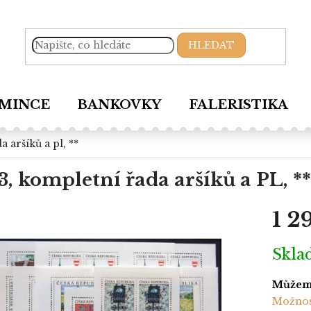
HLEDAT
MINCE
BANKOVKY
FALERISTIKA
a aršíků a pl, **
3, kompletní řada aršíků a PL, **
1 2
Měrná
Skl
cena:
Můžeme
Možnos