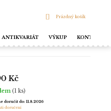
NÁKUPNÍ
Prázdný košík
KOŠÍK
ANTIKVARIÁT
VÝKUP
KONTAKTY
90 Kč
adem
(1 ks)
 doručit do:
11.8.2026
ti doručení