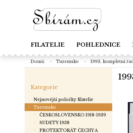
Přejít
na
obsah
FILATELIE
POHLEDNICE
domů
tuzemsko
1993, kompletní řad
P
199
o
Přeskočit
s
Kategorie
kategorie
t
r
Nejnovější položky filatelie
a
Tuzemsko
n
ČESKOSLOVENSKO 1918-1939
n
í
SUDETY 1938
p
PROTEKTORÁT ČECHY A