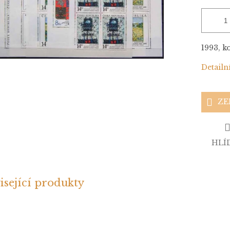
1993, k
Detailn
ZE
HLÍ
isející produkty