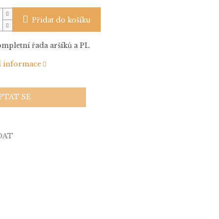
Přidat do košíku
ompletní řada aršíků a PL
í informace
PTAT SE
DAT