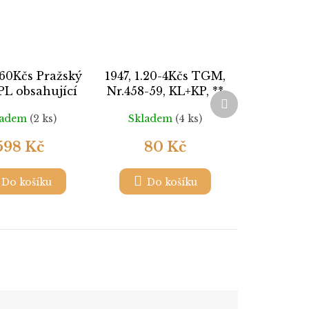
.60Kčs Pražský
1947, 1.20-4Kčs TGM,
PL obsahující
Nr.458-59, KL+KP, **
Další
ze I.typy!,
produkt
ladem
(2 ks)
Skladem
(4 ks)
14, **, vzácné
598 Kč
80 Kč
Do košíku
Do košíku