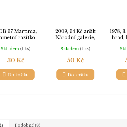
B 37 Martinia,
2009, 34 Kč aršík
1978, 3
amětní razítko
Národní galerie,
hrad, 
Nr.A617, razítkované
pou
Skladem
(1 ks)
Skladem
(1 ks)
Sk
Nr.PL23
30 Kč
50 Kč
Do košíku
Do košíku
is
Podobné (8)