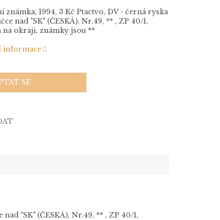
í známka, 1994, 3 Kč Ptactvo, DV - černá ryska
ičce nad "SK" (ČESKÁ), Nr.49, ** , ZP 40/1,
 na okraji, známky jsou **
í informace
PTAT SE
DAT
 nad "SK" (ČESKÁ), Nr.49, ** , ZP 40/1,