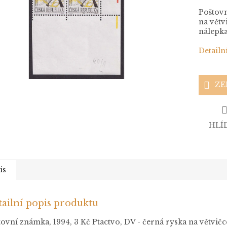
Poštovn
na větv
nálepka
Detailn
ZE
HLÍ
is
ailní popis produktu
ovní známka, 1994, 3 Kč Ptactvo, DV - černá ryska na větvičce