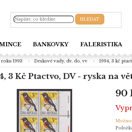
HLEDAT
MINCE
BANKOVKY
FALERISTIKA
d roku 1993
deskové vady, dv, do, vv
1994, 3 kč ptac
4, 3 Kč Ptactvo, DV - ryska na vět
90 
Měrná
Vyp
cena:
Možnos
Položk