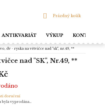
NÁKUPNÍ
Prázdný košík
KOŠÍK
ANTIKVARIÁT
VÝKUP
KONTAKTY
tvo, dv - ryska na větvičce nad "sk", nr.49, **
vičce nad "SK", Nr.49, **
Kč
rodáno
ti doručení
a byla vyprodána…