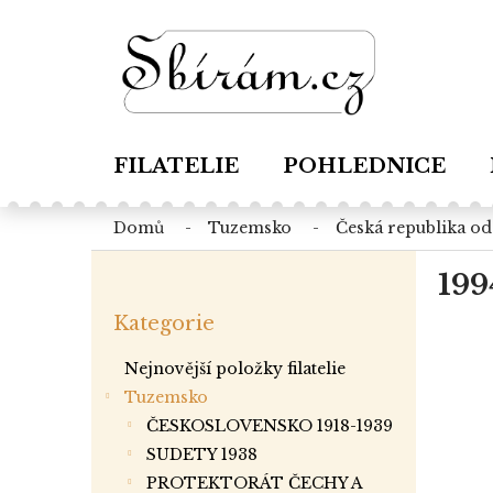
Přejít
na
obsah
FILATELIE
POHLEDNICE
domů
tuzemsko
česká republika o
P
199
o
Přeskočit
s
Kategorie
kategorie
t
r
Nejnovější položky filatelie
a
Tuzemsko
n
ČESKOSLOVENSKO 1918-1939
n
í
SUDETY 1938
p
PROTEKTORÁT ČECHY A