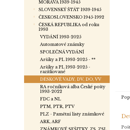
a
MORAVA 1939-1945
n
SLOVENSKÝ ŠTÁT 1939-1945
e
ČESKOSLOVENSKO 1945-1992
l
ČESKÁ REPUBLIKA od roku
1993
VYDÁNÍ 1993-2025
Automatové známky
SPOLEČNÁ VYDÁNÍ
Aršíky a PL 1993-2025 - **
Aršíky a PL 1993-2025 -
razítkované
DESKOVÉ VADY, DV, DO, VV
RA ročníková alba České pošty
1993-2022
Pop
FDC a NL
PTM, PTR, PTV
PLZ - Pamětní listy známkové
Det
ARK, ARF
Pošt
ZNÁMKOVÉ SEŠITKY, ZS, ZSL