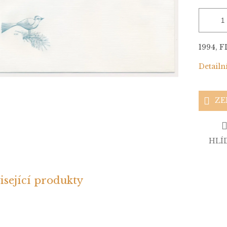
1994, F
Detailn
ZE
HLÍ
isející produkty