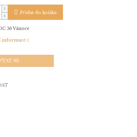
Přidat do košíku
DC 56 Vánoce
í informace
PTAT SE
DAT