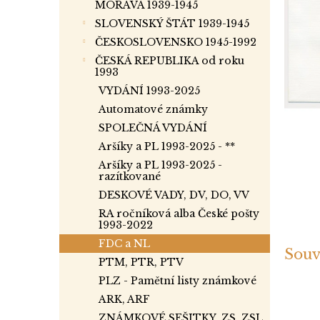
a
MORAVA 1939-1945
n
SLOVENSKÝ ŠTÁT 1939-1945
e
ČESKOSLOVENSKO 1945-1992
l
ČESKÁ REPUBLIKA od roku
1993
VYDÁNÍ 1993-2025
Automatové známky
SPOLEČNÁ VYDÁNÍ
Aršíky a PL 1993-2025 - **
Aršíky a PL 1993-2025 -
razítkované
DESKOVÉ VADY, DV, DO, VV
RA ročníková alba České pošty
1993-2022
FDC a NL
Souv
PTM, PTR, PTV
PLZ - Pamětní listy známkové
ARK, ARF
ZNÁMKOVÉ SEŠITKY, ZS, ZSL