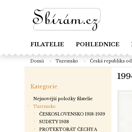
Přejít
na
obsah
FILATELIE
POHLEDNICE
domů
tuzemsko
česká republika o
P
199
o
Přeskočit
s
Kategorie
kategorie
t
r
Nejnovější položky filatelie
a
Tuzemsko
n
ČESKOSLOVENSKO 1918-1939
n
í
SUDETY 1938
p
PROTEKTORÁT ČECHY A