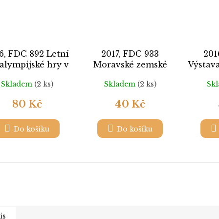
6, FDC 892 Letní
2017, FDC 933
201
alympijské hry v
Moravské zemské
Výstav
Riu de Janeiru
muzeum v Brně
na
Skladem
(2 ks)
Skladem
(2 ks)
Sk
80 Kč
40 Kč
Do košíku
Do košíku
is