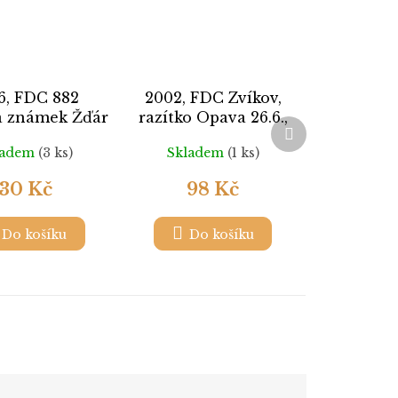
6, FDC 882
2002, FDC Zvíkov,
a známek Žďár
razítko Opava 26.6.,
Další
d Sázavou
automatová známka,
produkt
ladem
(3 ks)
Skladem
(1 ks)
nevydaná
30 Kč
98 Kč
Do košíku
Do košíku