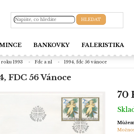
HLEDAT
MINCE
BANKOVKY
FALERISTIKA
d roku 1993
fdc a nl
1994, fdc 56 vánoce
4, FDC 56 Vánoce
70 
Měrná
Skl
cena:
Můžeme
Možnos