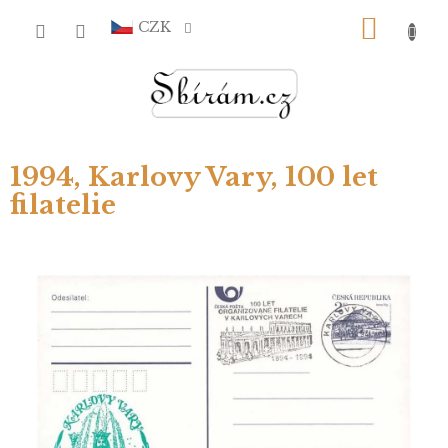
Přejít
NÁKU
na
CZK
obsah
KOŠÍ
1994, Karlovy Vary, 100 let
filatelie