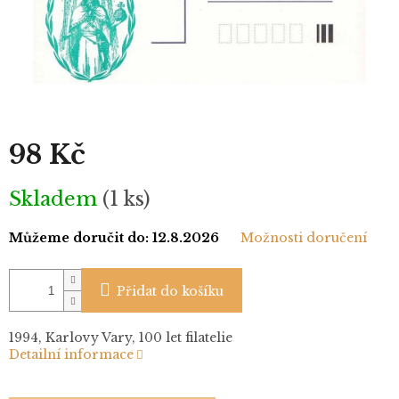
98 Kč
Měrná
Skladem
(1 ks)
cena:
Můžeme doručit do:
12.8.2026
Možnosti doručení
Přidat do košíku
1994, Karlovy Vary, 100 let filatelie
Detailní informace