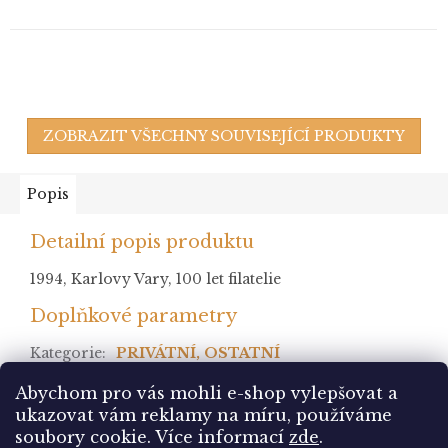
ZOBRAZIT VŠECHNY SOUVISEJÍCÍ PRODUKTY
Popis
Detailní popis produktu
1994, Karlovy Vary, 100 let filatelie
Doplňkové parametry
Kategorie
:
PRIVÁTNÍ, OSTATNÍ
stav
:
Abychom pro vás mohli e-shop vylepšovat a
ukazovat vám reklamy na míru, používáme
Z
soubory cookie.
Více informací
zde
.