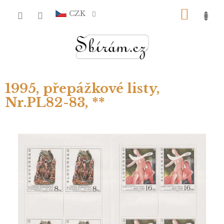
Přejít
NÁKU
na
CZK
obsah
KOŠÍ
1995, přepážkové listy,
Nr.PL82-83, **