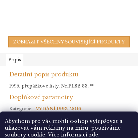
ZOBRAZIT VŠECHNY SOUVISEJÍCÍ PRODUKTY
Popis
Detailní popis produktu
1995, přepážkové listy, Nr.PL82-83, **
Doplňkové parametry
Kategorie
:
VYDÁNÍ 1993-2016
stav
:
Abychom pro vás mohli e-shop vylepšovat a
ukazovat vám reklamy na míru, používáme
Z
soubory cookie.
Více informací
zde
.