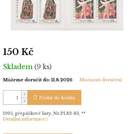
150 Kč
Měrná
Skladem
(9 ks)
cena:
Můžeme doručit do:
11.8.2026
Možnosti doručení
Přidat do košíku
1995, přepážkové listy, Nr.PL82-83, **
Detailní informace