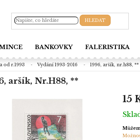
HLEDAT
MINCE
BANKOVKY
FALERISTIKA
a od r.1993
vydání 1993-2016
1996, aršík, nr.h88, **
6, aršík, Nr.H88, **
15 
Měrná
Skl
cena:
Můžeme
Možnos