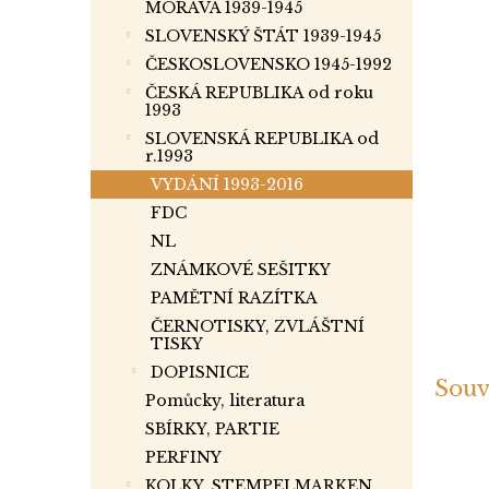
a
MORAVA 1939-1945
n
SLOVENSKÝ ŠTÁT 1939-1945
e
ČESKOSLOVENSKO 1945-1992
l
ČESKÁ REPUBLIKA od roku
1993
SLOVENSKÁ REPUBLIKA od
r.1993
VYDÁNÍ 1993-2016
FDC
NL
ZNÁMKOVÉ SEŠITKY
PAMĚTNÍ RAZÍTKA
ČERNOTISKY, ZVLÁŠTNÍ
TISKY
DOPISNICE
Souv
Pomůcky, literatura
SBÍRKY, PARTIE
PERFINY
KOLKY, STEMPELMARKEN