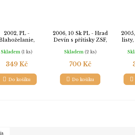
2002, PL -
2006, 10 Sk PL - Hrad
2005
Blahoželanie,
Devín s přítisky ZSF,
listy
Nr.PL271, **
Nr.PL379, **
Skladem
(1 ks)
Skladem
(2 ks)
Sk
349 Kč
700 Kč
Do košíku
Do košíku
is