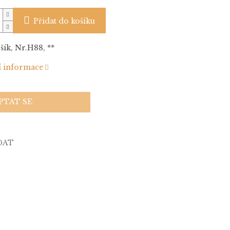
Přidat do košíku
šík, Nr.H88, **
í informace
PTAT SE
DAT