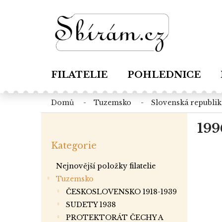
Přejít
na
obsah
FILATELIE
POHLEDNICE
domů
tuzemsko
slovenská republik
P
199
o
Přeskočit
s
Kategorie
kategorie
t
r
Nejnovější položky filatelie
a
Tuzemsko
n
ČESKOSLOVENSKO 1918-1939
n
í
SUDETY 1938
p
PROTEKTORÁT ČECHY A