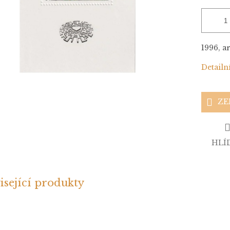
1996, ar
Detailn
ZE
HLÍ
isející produkty