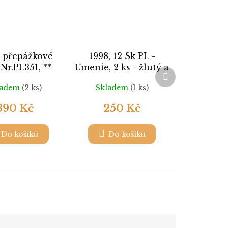
, přepážkové
1998, 12 Sk PL -
, Nr.PL351, **
Umenie, 2 ks - žlutý a
Další
bílý lep, Nr.PL165, **
produkt
ladem
(2 ks)
Skladem
(1 ks)
390 Kč
250 Kč
Do košíku
Do košíku