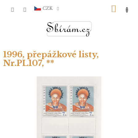
Přejít
NÁKU
na
CZK
obsah
KOŠÍ
1996, přepážkové listy,
Nr.PL107, **