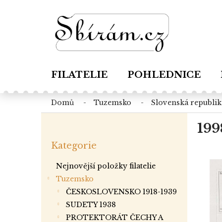
Přejít
na
obsah
FILATELIE
POHLEDNICE
domů
tuzemsko
slovenská republik
P
199
o
Přeskočit
s
Kategorie
kategorie
t
r
Nejnovější položky filatelie
a
Tuzemsko
n
ČESKOSLOVENSKO 1918-1939
n
í
SUDETY 1938
p
PROTEKTORÁT ČECHY A