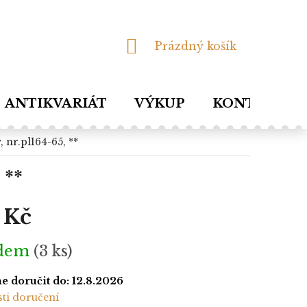
NÁKUPNÍ
Prázdný košík
KOŠÍK
ANTIKVARIÁT
VÝKUP
KONTAKTY
, nr.pl164-65, **
 **
 Kč
adem
(3 ks)
 doručit do:
12.8.2026
ti doručení