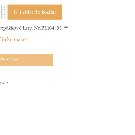
Přidat do košíku
řepážkové listy, Nr.PL164-65, **
í informace
PTAT SE
DAT