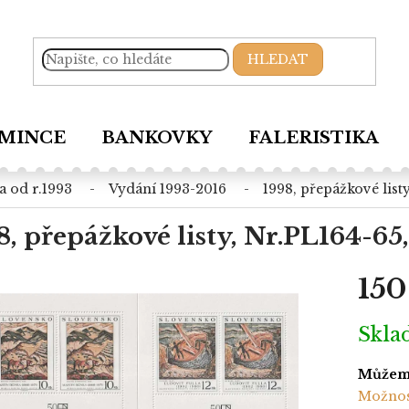
HLEDAT
MINCE
BANKOVKY
FALERISTIKA
a od r.1993
vydání 1993-2016
1998, přepážkové listy
8, přepážkové listy, Nr.PL164-65,
150
Měrná
Skl
cena:
Můžeme
Možnos