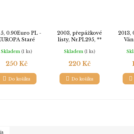
5, 0.90Euro PL -
2003, přepážkové
2013, 
EUROPA Staré
listy, Nr.PL295, **
Ván
ačky, Nr.588, **
N
Skladem
(1 ks)
Skladem
(1 ks)
Sk
250 Kč
220 Kč
Do košíku
Do košíku
is