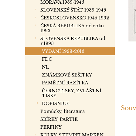
a
MORAVA 1939-1945
n
SLOVENSKÝ ŠTÁT 1939-1945
e
ČESKOSLOVENSKO 1945-1992
l
ČESKÁ REPUBLIKA od roku
1993
SLOVENSKÁ REPUBLIKA od
r.1993
VYDÁNÍ 1993-2016
FDC
NL
ZNÁMKOVÉ SEŠITKY
PAMĚTNÍ RAZÍTKA
ČERNOTISKY, ZVLÁŠTNÍ
TISKY
DOPISNICE
Souv
Pomůcky, literatura
SBÍRKY, PARTIE
PERFINY
KOLKY, STEMPELMARKEN