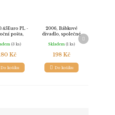
0.45Euro PL -
2006, Bábkové
oční pošta,
divadlo, společné
Další
r.550, **
vydání SR +
produkt
ladem
(3 ks)
Skladem
(1 ks)
Indonésie, **
180 Kč
198 Kč
Do košíku
Do košíku