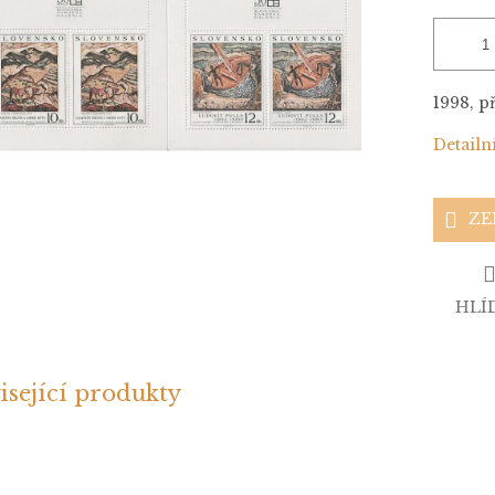
1998, p
Detailn
ZE
HLÍ
isející produkty