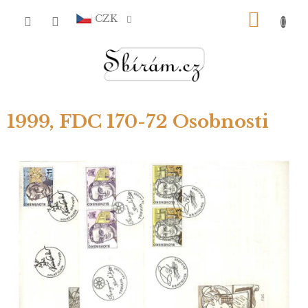
Přejít
NÁKU
na
CZK
obsah
KOŠÍ
1999, FDC 170-72 Osobnosti