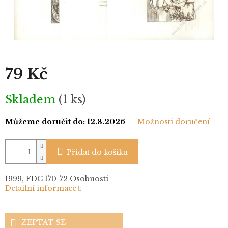
79 Kč
Měrná
Skladem
(1 ks)
cena:
Můžeme doručit do:
12.8.2026
Možnosti doručení
Přidat do košíku
1999, FDC 170-72 Osobnosti
Detailní informace
ZEPTAT SE