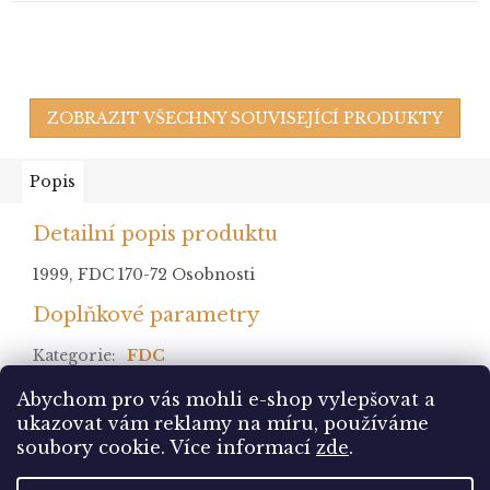
ZOBRAZIT VŠECHNY SOUVISEJÍCÍ PRODUKTY
Popis
Detailní popis produktu
1999, FDC 170-72 Osobnosti
Doplňkové parametry
Kategorie
:
FDC
stav
:
Abychom pro vás mohli e-shop vylepšovat a
ukazovat vám reklamy na míru, používáme
Z
soubory cookie.
Více informací
zde
.
á
Vytvořil Shoptet