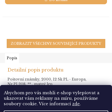
ZOBRAZIT VŠECHNY SOUVISEJÍCÍ PRODUKTY
Popis
Detailní popis produktu
Poštovní známky, 2000, 12 Sk PL - Europa,
Nr.PL208, ** , matný lep
Abychom pro vás mohli e-shop vylepšovat a
ukazovat vám reklamy na míru, používáme
Z
soubory cookie.
Více informací
zde
.
á