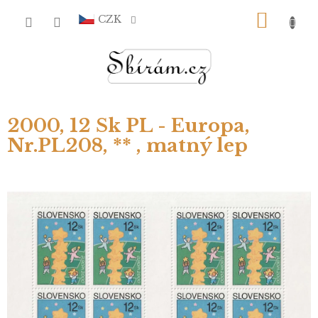
Přejít
NÁKU
na
CZK
obsah
KOŠÍ
2000, 12 Sk PL - Europa,
Nr.PL208, ** , matný lep