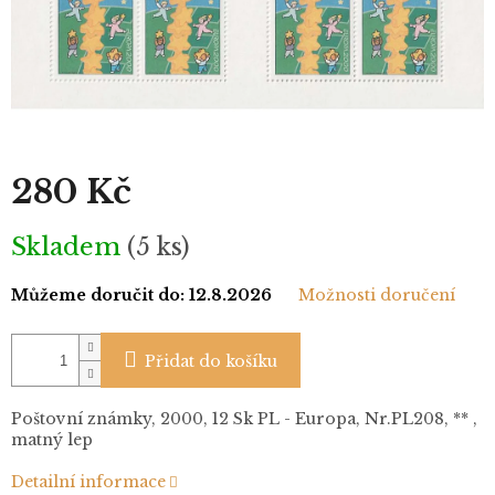
280 Kč
Měrná
Skladem
(5 ks)
cena:
Můžeme doručit do:
12.8.2026
Možnosti doručení
Přidat do košíku
Poštovní známky, 2000, 12 Sk PL - Europa, Nr.PL208, ** ,
matný lep
Detailní informace