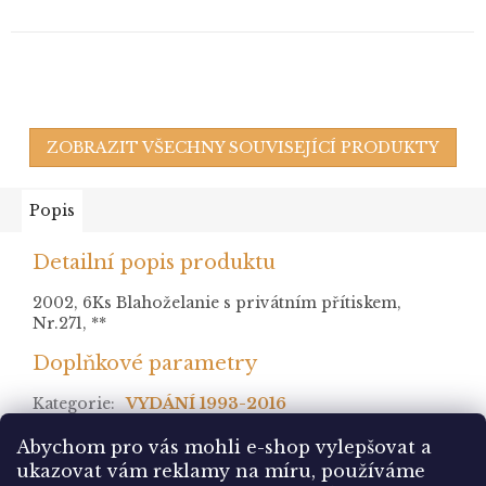
ZOBRAZIT VŠECHNY SOUVISEJÍCÍ PRODUKTY
Popis
Detailní popis produktu
2002, 6Ks Blahoželanie s privátním přítiskem,
Nr.271, **
Doplňkové parametry
Kategorie
:
VYDÁNÍ 1993-2016
stav
:
Abychom pro vás mohli e-shop vylepšovat a
ukazovat vám reklamy na míru, používáme