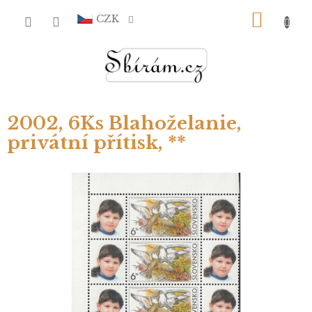
Přejít
NÁKU
na
CZK
obsah
KOŠÍ
2002, 6Ks Blahoželanie,
privátní přítisk, **