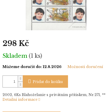
298 Kč
Měrná
Skladem
(1 ks)
cena:
Můžeme doručit do:
12.8.2026
Možnosti doručení
Přidat do košíku
2002, 6Ks Blahoželanie s privátním přítiskem, Nr.271, **
Detailní informace