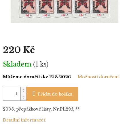
220 Kč
Měrná
Skladem
(1 ks)
cena:
Můžeme doručit do:
12.8.2026
Možnosti doručení
Přidat do košíku
2003, přepážkové listy, Nr.PL295, **
Detailní informace