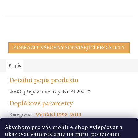
ZOBRAZIT VŠECHNY SOUVISEJÍCÍ PRODUKTY
Popis
Detailní popis produktu
2003, přepážkové listy, Nr.PL295, **
Doplňkové parametry
Kategorie
:
VYDÁNÍ 1993-2016
stav
:
Abychom pro vás mohli e-shop vylepšovat a
ukazovat vám reklamy na míru, používáme