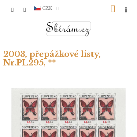
Přejít
NÁKU
na
CZK
obsah
KOŠÍ
2003, přepážkové listy,
Nr.PL295, **