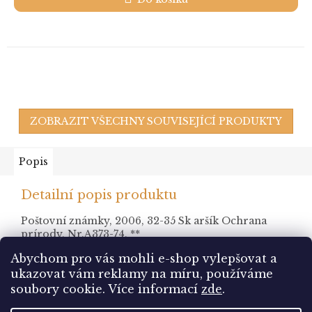
ZOBRAZIT VŠECHNY SOUVISEJÍCÍ PRODUKTY
Popis
Detailní popis produktu
Poštovní známky, 2006, 32-35 Sk aršík Ochrana
prírody, Nr.A373-74, **
Abychom pro vás mohli e-shop vylepšovat a
ukazovat vám reklamy na míru, používáme
Z
soubory cookie.
Více informací
zde
.
á