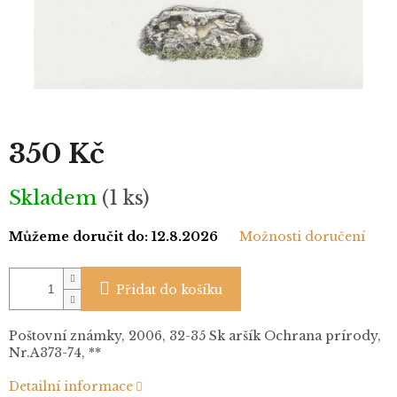
350 Kč
Měrná
Skladem
(1 ks)
cena:
Můžeme doručit do:
12.8.2026
Možnosti doručení
Přidat do košíku
Poštovní známky, 2006, 32-35 Sk aršík Ochrana prírody,
Nr.A373-74, **
Detailní informace