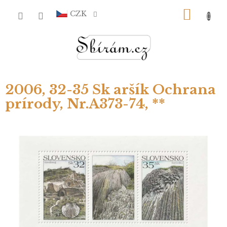
Přejít
NÁKU
na
CZK
obsah
KOŠÍ
2006, 32-35 Sk aršík Ochrana
prírody, Nr.A373-74, **