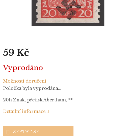
59 Kč
Měrná
Vyprodáno
cena:
Možnosti doručení
Položka byla vyprodána…
20h Znak, přetisk Abertham, **
Detailní informace
ZEPTAT SE