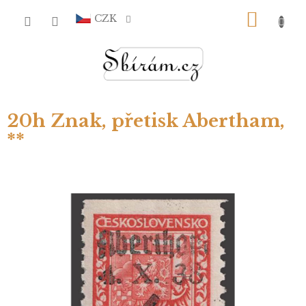
Přejít
NÁKU
na
CZK
obsah
KOŠÍ
20h Znak, přetisk Abertham,
**