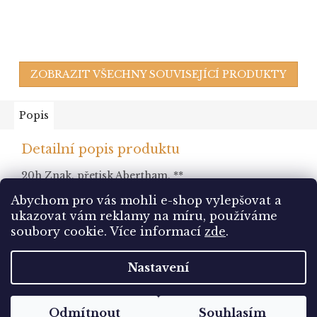
ZOBRAZIT VŠECHNY SOUVISEJÍCÍ PRODUKTY
Popis
Detailní popis produktu
20h Znak, přetisk Abertham, **
Abychom pro vás mohli e-shop vylepšovat a
ukazovat vám reklamy na míru, používáme
Z
soubory cookie.
Více informací
zde
.
á
Vytvořil Shoptet
p
Nastavení
a
t
Copyright 2026
Sbírám.cz
. Všechna práva vyhrazena.
í
Odmítnout
Souhlasím
Upravit nastavení cookies