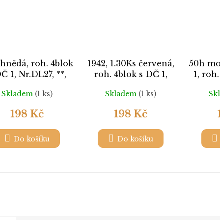
hnědá, roh. 4blok
1942, 1.30Ks červená,
50h mo
Č 1, Nr.DL27, **,
roh. 4blok s DČ 1,
1, roh
ilustrační foto
Nr.DL32, **
Nr
Skladem
(1 ks)
Skladem
(1 ks)
Sk
198 Kč
198 Kč
Do košíku
Do košíku