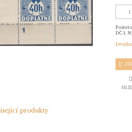
Poštovn
DČ 1, N
Detailn
ZE
HLÍ
isející produkty