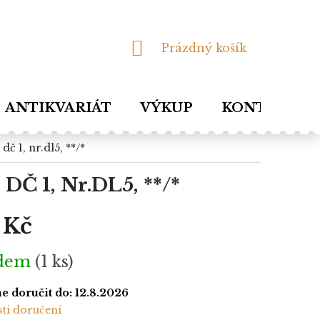
NÁKUPNÍ
Prázdný košík
KOŠÍK
ANTIKVARIÁT
VÝKUP
KONTAKTY
dč 1, nr.dl5, **/*
 DČ 1, Nr.DL5, **/*
 Kč
adem
(1 ks)
 doručit do:
12.8.2026
ti doručení