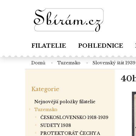
Přejít
na
obsah
FILATELIE
POHLEDNICE
domů
tuzemsko
slovenský štát 193
P
40h
o
Přeskočit
s
Kategorie
kategorie
t
r
Nejnovější položky filatelie
a
Tuzemsko
n
ČESKOSLOVENSKO 1918-1939
n
í
SUDETY 1938
p
PROTEKTORÁT ČECHY A