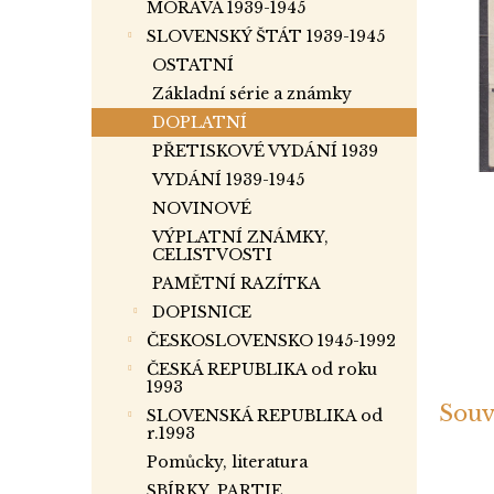
a
MORAVA 1939-1945
n
SLOVENSKÝ ŠTÁT 1939-1945
e
OSTATNÍ
l
Základní série a známky
DOPLATNÍ
PŘETISKOVÉ VYDÁNÍ 1939
VYDÁNÍ 1939-1945
NOVINOVÉ
VÝPLATNÍ ZNÁMKY,
CELISTVOSTI
PAMĚTNÍ RAZÍTKA
DOPISNICE
ČESKOSLOVENSKO 1945-1992
ČESKÁ REPUBLIKA od roku
1993
Souv
SLOVENSKÁ REPUBLIKA od
r.1993
Pomůcky, literatura
SBÍRKY, PARTIE