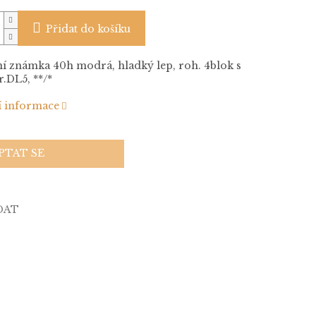
Přidat do košíku
í známka 40h modrá, hladký lep, roh. 4blok s
r.DL5, **/*
í informace
PTAT SE
DAT