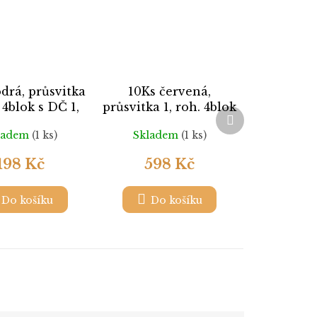
drá, průsvitka
10Ks červená,
. 4blok s DČ 1,
průsvitka 1, roh. 4blok
Další
.DL18, **
s DČ 1, Nr.DL23, **
produkt
ladem
(1 ks)
Skladem
(1 ks)
198 Kč
598 Kč
Do košíku
Do košíku