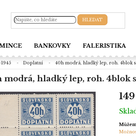
HLEDAT
MINCE
BANKOVKY
FALERISTIKA
9-1945
doplatní
40h modrá, hladký lep, roh. 4blok s 
 modrá, hladký lep, roh. 4blok s
149
Měrná
Skl
cena:
Můžeme
Možnos