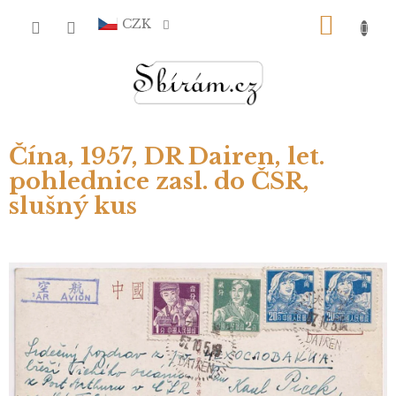
Přejít
NÁKU
na
CZK
obsah
KOŠÍ
Čína, 1957, DR Dairen, let.
pohlednice zasl. do ČSR,
slušný kus