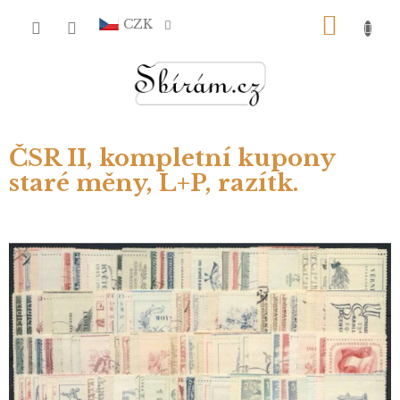
Přejít
NÁKU
na
CZK
obsah
KOŠÍ
ČSR II, kompletní kupony
staré měny, L+P, razítk.