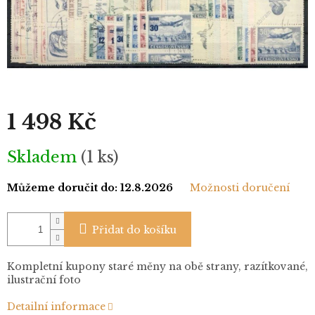
1 498 Kč
Měrná
Skladem
(1 ks)
cena:
Můžeme doručit do:
12.8.2026
Možnosti doručení
Přidat do košíku
Kompletní kupony staré měny na obě strany, razítkované,
ilustrační foto
Detailní informace