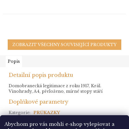
ZOBRAZIT VŠECHNY SOUVISEJÍCÍ PRODUKTY
Popis
Detailní popis produktu
Domobranecká legitimace z roku 1917, Král.
Vinohrady, A4, přeloženo, mírné stopy stáří
Doplňkové parametry
Kategorie
:
PRŮKAZKY
stav
:
* po nálepce
Abychom pro vás mohli e-shop vylepšovat a