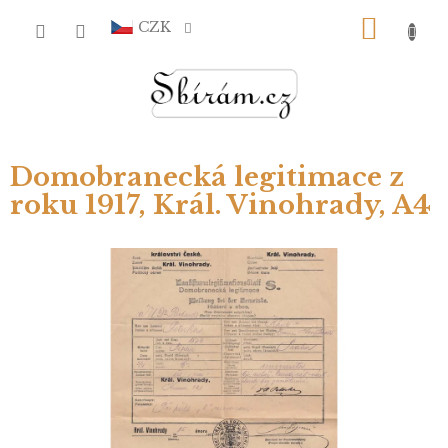
Přejít
NÁKU
na
CZK
obsah
KOŠÍ
Domobranecká legitimace z
roku 1917, Král. Vinohrady, A4