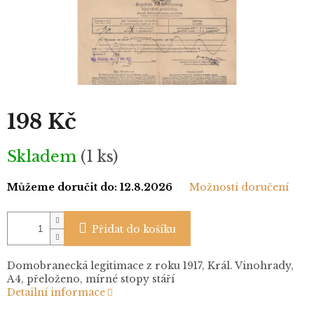
198 Kč
Měrná
Skladem
(1 ks)
cena:
Můžeme doručit do:
12.8.2026
Možnosti doručení
Přidat do košíku
Domobranecká legitimace z roku 1917, Král. Vinohrady,
A4, přeloženo, mírné stopy stáří
Detailní informace