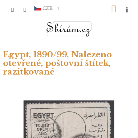
Přejít
NÁKU
na
CZK
obsah
KOŠÍ
Egypt, 1890/99, Nalezeno
otevřené, poštovní štítek,
razítkované