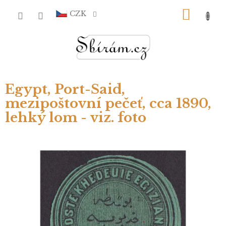
Přejít
NÁKU
na
CZK
obsah
KOŠÍ
Egypt, Port-Said,
mezipoštovní pečeť, cca 1890,
lehký lom - viz. foto