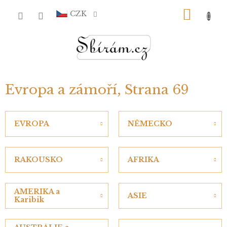
Přejít
NÁKU
na
CZK
obsah
KOŠÍ
Evropa a zámoří
, Strana 69
EVROPA
NĚMECKO
RAKOUSKO
AFRIKA
AMERIKA a
ASIE
Karibik