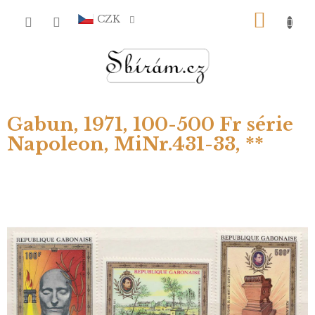
Přejít
NÁKU
na
CZK
obsah
KOŠÍ
Gabun, 1971, 100-500 Fr série
Napoleon, MiNr.431-33, **