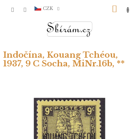
Přejít
NÁKU
na
CZK
obsah
KOŠÍ
Indočína, Kouang Tchéou,
1937, 9 C Socha, MiNr.16b, **