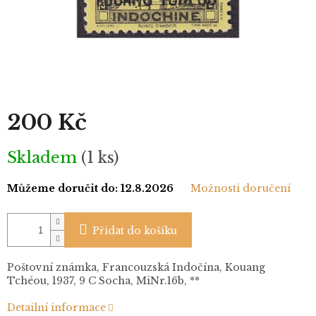
200 Kč
Měrná
Skladem
(1 ks)
cena:
Můžeme doručit do:
12.8.2026
Možnosti doručení
Přidat do košíku
Poštovní známka, Francouzská Indočína, Kouang
Tchéou, 1937, 9 C Socha, MiNr.16b, **
Detailní informace