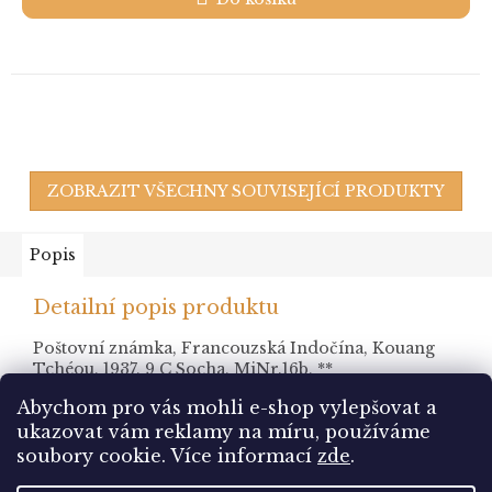
ZOBRAZIT VŠECHNY SOUVISEJÍCÍ PRODUKTY
Popis
Detailní popis produktu
Poštovní známka, Francouzská Indočína, Kouang
Tchéou, 1937, 9 C Socha, MiNr.16b, **
Abychom pro vás mohli e-shop vylepšovat a
ukazovat vám reklamy na míru, používáme
Z
soubory cookie.
Více informací
zde
.
á