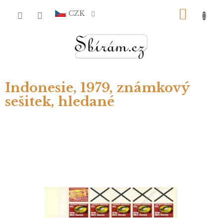
Přejít
NÁKU
na
CZK
obsah
KOŠÍ
Indonesie, 1979, známkový
sešitek, hledané