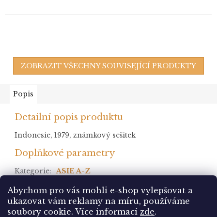
ZOBRAZIT VŠECHNY SOUVISEJÍCÍ PRODUKTY
Popis
Detailní popis produktu
Indonesie, 1979, známkový sešitek
Doplňkové parametry
Kategorie
:
ASIE A-Z
stav
:
Abychom pro vás mohli e-shop vylepšovat a
ukazovat vám reklamy na míru, používáme
Z
soubory cookie.
Více informací
zde
.