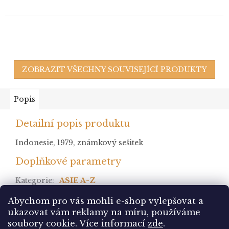
ZOBRAZIT VŠECHNY SOUVISEJÍCÍ PRODUKTY
Popis
Detailní popis produktu
Indonesie, 1979, známkový sešitek
Doplňkové parametry
Kategorie
:
ASIE A-Z
stav
:
Abychom pro vás mohli e-shop vylepšovat a
ukazovat vám reklamy na míru, používáme
Z
soubory cookie.
Více informací
zde
.