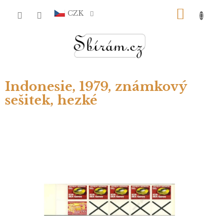
Přejít
NÁKU
na
CZK
obsah
KOŠÍ
Indonesie, 1979, známkový
sešitek, hezké