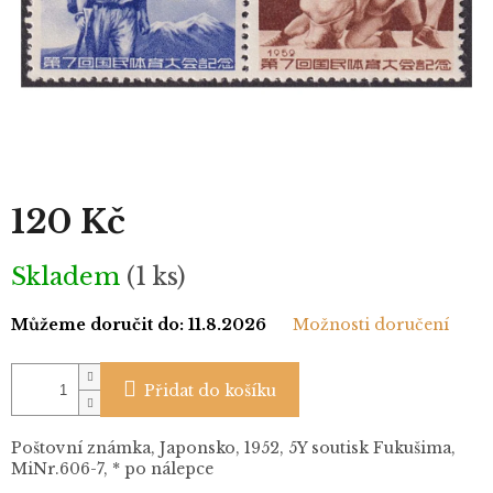
120 Kč
Měrná
Skladem
(1 ks)
cena:
Můžeme doručit do:
11.8.2026
Možnosti doručení
Přidat do košíku
Poštovní známka, Japonsko, 1952, 5Y soutisk Fukušima,
MiNr.606-7, * po nálepce