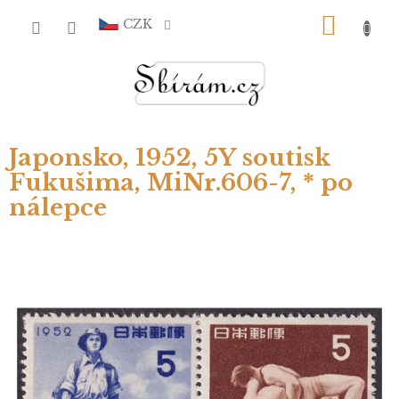
Přejít
NÁKU
na
CZK
obsah
KOŠÍ
Japonsko, 1952, 5Y soutisk
Fukušima, MiNr.606-7, * po
nálepce