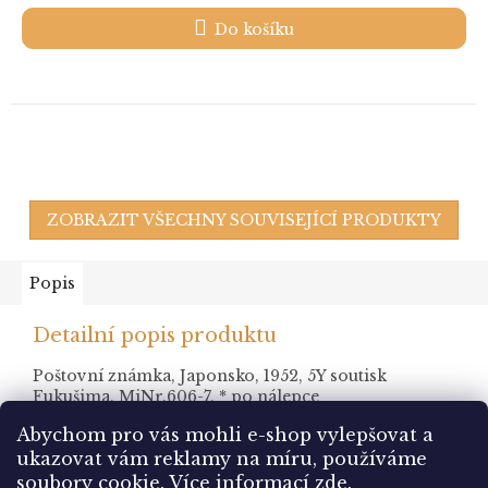
Do košíku
ZOBRAZIT VŠECHNY SOUVISEJÍCÍ PRODUKTY
Popis
Detailní popis produktu
Poštovní známka, Japonsko, 1952, 5Y soutisk
Fukušima, MiNr.606-7, * po nálepce
Abychom pro vás mohli e-shop vylepšovat a
ukazovat vám reklamy na míru, používáme
Z
soubory cookie.
Více informací
zde
.