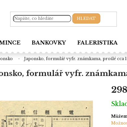
HLEDAT
MINCE
BANKOVKY
FALERISTIKA
ponsko
japonsko, formulář vyfr. známkama, prošlé cca 
onsko, formulář vyfr. známkama
298
Měrná
Skl
cena:
Můžeme
Možnos