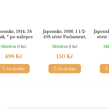
ponsko, 1914, 5S
Japonsko, 1936, 1 1/2-
Japonsk
ak, * po nálepce
10S série Parlament,
série
MiNr.225-28,
MiNr.
Skladem
(1 ks)
Skladem
(1 ks)
Sk
razítkované
498 Kč
150 Kč
Do košíku
Do košíku