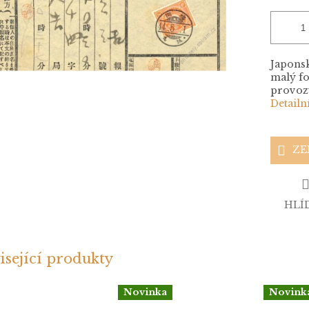
Japonsk
malý fo
provoz
Detailn
ZE
HLÍ
isející produkty
Novinka
Novink