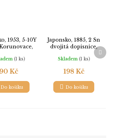
o, 1953, 5-10Y
Japonsko, 1885, 2 Sn
 Korunovace,
dvojitá dopisnice,
Další
621-22, **/*
neprošlé
produkt
ladem
(1 ks)
Skladem
(1 ks)
90 Kč
198 Kč
Do košíku
Do košíku