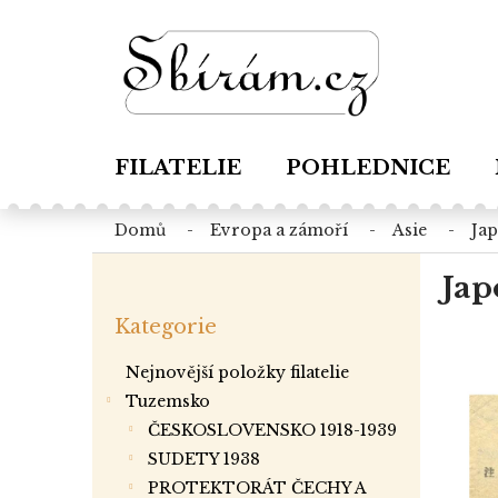
Přejít
na
obsah
FILATELIE
POHLEDNICE
domů
evropa a zámoří
asie
ja
P
Jap
o
Přeskočit
s
Kategorie
kategorie
t
r
Nejnovější položky filatelie
a
Tuzemsko
n
ČESKOSLOVENSKO 1918-1939
n
í
SUDETY 1938
p
PROTEKTORÁT ČECHY A