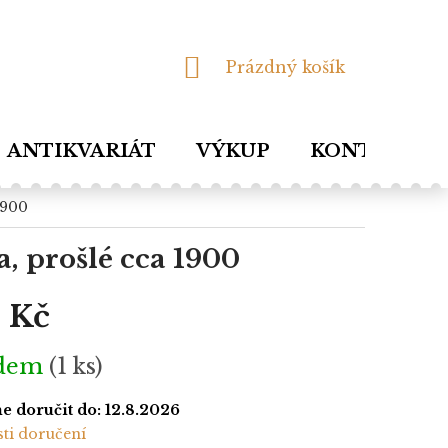
NÁKUPNÍ
Prázdný košík
KOŠÍK
ANTIKVARIÁT
VÝKUP
KONTAKTY
1900
, prošlé cca 1900
 Kč
adem
(1 ks)
 doručit do:
12.8.2026
ti doručení