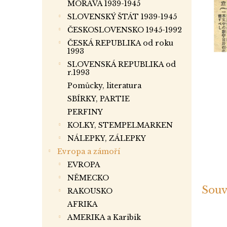
a
MORAVA 1939-1945
n
SLOVENSKÝ ŠTÁT 1939-1945
e
ČESKOSLOVENSKO 1945-1992
l
ČESKÁ REPUBLIKA od roku
1993
SLOVENSKÁ REPUBLIKA od
r.1993
Pomůcky, literatura
SBÍRKY, PARTIE
PERFINY
KOLKY, STEMPELMARKEN
NÁLEPKY, ZÁLEPKY
Evropa a zámoří
EVROPA
NĚMECKO
Souv
RAKOUSKO
AFRIKA
AMERIKA a Karibik