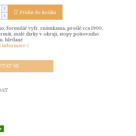
Přidat do košíku
o, formulář vyfr. známkama, prošlé cca 1900,
rmát, malé dirky v okraji, stopy poštovního
u, hledané
í informace
PTAT SE
DAT
a