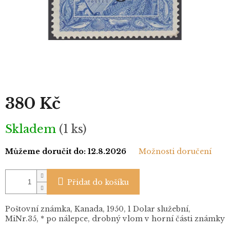
380 Kč
Měrná
Skladem
(1 ks)
cena:
Můžeme doručit do:
12.8.2026
Možnosti doručení
Přidat do košíku
Poštovní známka, Kanada, 1950, 1 Dolar služební,
MiNr.35, * po nálepce, drobný vlom v horní části známky