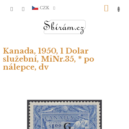
Přejít
NÁKU
na
CZK
obsah
KOŠÍ
Kanada, 1950, 1 Dolar
služební, MiNr.35, * po
nálepce, dv