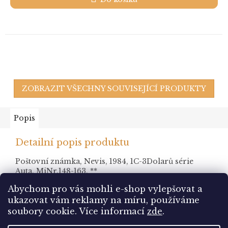
ZOBRAZIT VŠECHNY SOUVISEJÍCÍ PRODUKTY
Popis
Detailní popis produktu
Poštovní známka, Nevis, 1984, 1C-3Dolarů série
Auta, MiNr.148-163, **
Abychom pro vás mohli e-shop vylepšovat a
ukazovat vám reklamy na míru, používáme
Z
soubory cookie.
Více informací
zde
.
á