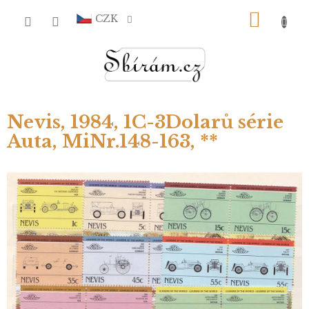
Přejít
NÁKU
na
CZK
obsah
KOŠÍ
Nevis, 1984, 1C-3Dolarů série
Auta, MiNr.148-163, **