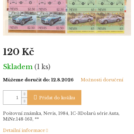
120 Kč
Měrná
Skladem
(1 ks)
cena:
Můžeme doručit do:
12.8.2026
Možnosti doručení
Přidat do košíku
Poštovní známka, Nevis, 1984, 1C-3Dolarů série Auta,
MiNr.148-163, **
Detailní informace