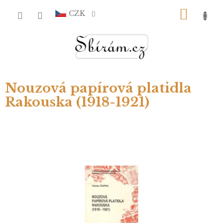
Přejít
NÁKU
na
CZK
obsah
KOŠÍ
Nouzová papírová platidla
Rakouska (1918-1921)