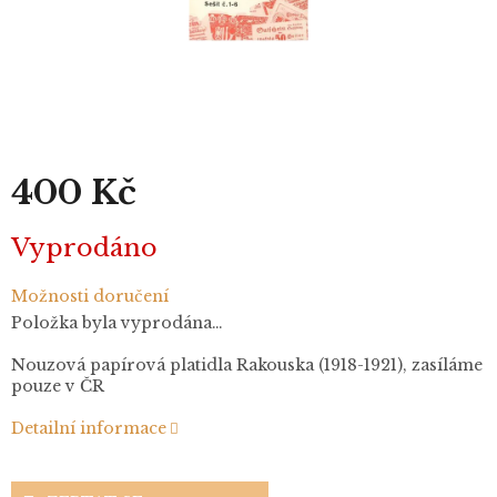
400 Kč
Měrná
Vyprodáno
cena:
Možnosti doručení
Položka byla vyprodána…
Nouzová papírová platidla Rakouska (1918-1921), zasíláme
pouze v ČR
Detailní informace