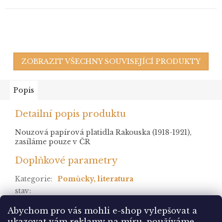
ZOBRAZIT VŠECHNY SOUVISEJÍCÍ PRODUKTY
Popis
Detailní popis produktu
Nouzová papírová platidla Rakouska (1918-1921),
zasíláme pouze v ČR
Doplňkové parametry
Kategorie
:
Pomůcky, literatura
stav
:
Položka byla vyprodána…
Abychom pro vás mohli e-shop vylepšovat a
ukazovat vám reklamy na míru, používáme