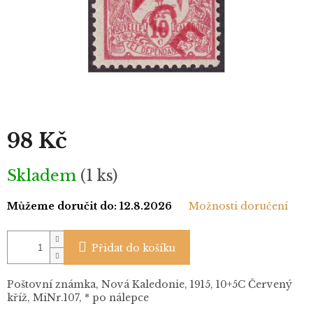
98 Kč
Měrná
Skladem
(1 ks)
cena:
Můžeme doručit do:
12.8.2026
Možnosti doručení
Přidat do košíku
Poštovní známka, Nová Kaledonie, 1915, 10+5C Červený
kříž, MiNr.107, * po nálepce