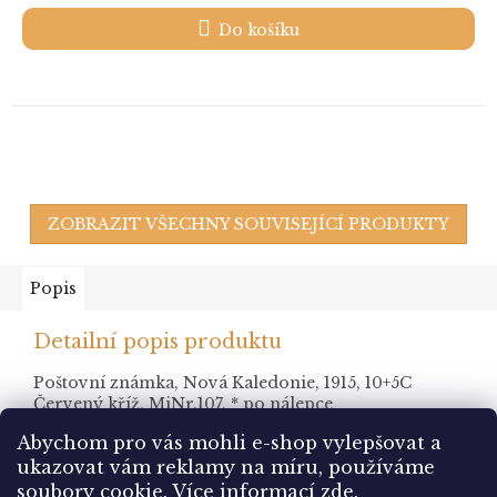
Do košíku
ZOBRAZIT VŠECHNY SOUVISEJÍCÍ PRODUKTY
Popis
Detailní popis produktu
Poštovní známka, Nová Kaledonie, 1915, 10+5C
Červený kříž, MiNr.107, * po nálepce
Abychom pro vás mohli e-shop vylepšovat a
ukazovat vám reklamy na míru, používáme
Z
soubory cookie.
Více informací
zde
.