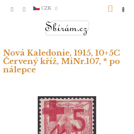
Přejít
NÁKU
na
CZK
obsah
KOŠÍ
Nová Kaledonie, 1915, 10+5C
Červený kříž, MiNr.107, * po
nálepce