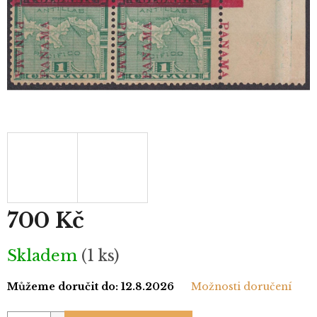
700 Kč
Měrná
Skladem
(1 ks)
cena:
Můžeme doručit do:
12.8.2026
Možnosti doručení