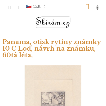
Přejít
NÁKU
na
CZK
obsah
KOŠÍ
Panama, otisk rytiny známky
10 C Loď, návrh na známku,
60tá léta,