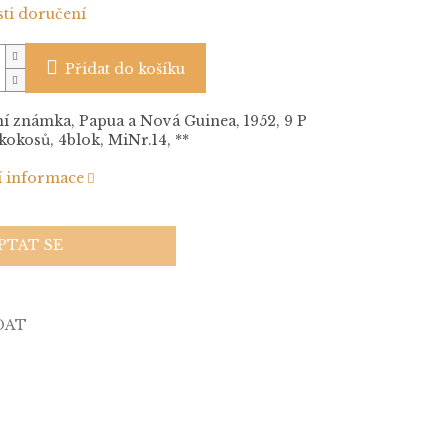
ti doručení
Přidat do košíku
í známka, Papua a Nová Guinea, 1952, 9 P
kokosů, 4blok, MiNr.14, **
í informace
PTAT SE
DAT