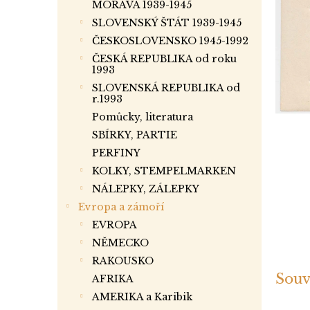
a
MORAVA 1939-1945
n
SLOVENSKÝ ŠTÁT 1939-1945
e
ČESKOSLOVENSKO 1945-1992
l
ČESKÁ REPUBLIKA od roku
1993
SLOVENSKÁ REPUBLIKA od
r.1993
Pomůcky, literatura
SBÍRKY, PARTIE
PERFINY
KOLKY, STEMPELMARKEN
NÁLEPKY, ZÁLEPKY
Evropa a zámoří
EVROPA
NĚMECKO
RAKOUSKO
Souv
AFRIKA
AMERIKA a Karibik