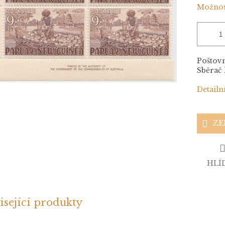
Možnos
Poštovn
Sběrač 
Detailn
ZE
HLÍ
isející produkty