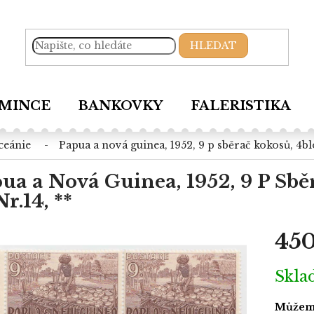
HLEDAT
MINCE
BANKOVKY
FALERISTIKA
oceánie
papua a nová guinea, 1952, 9 p sběrač kokosů, 4bl
ua a Nová Guinea, 1952, 9 P Sbě
r.14, **
450
Měrná
Skl
cena:
Můžeme