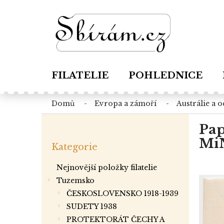
Přejít
na
obsah
FILATELIE
POHLEDNICE
domů
evropa a zámoří
austrálie a 
P
Pap
o
Přeskočit
s
MiN
Kategorie
kategorie
t
r
Nejnovější položky filatelie
a
Tuzemsko
n
ČESKOSLOVENSKO 1918-1939
n
í
SUDETY 1938
p
PROTEKTORÁT ČECHY A