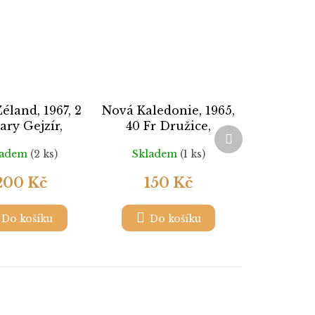
éland, 1967, 2
Nová Kaledonie, 1965,
ary Gejzír,
40 Fr Družice,
Další
Nr.474, **
MiNr.412, **
produkt
ladem
(2 ks)
Skladem
(1 ks)
200 Kč
150 Kč
Do košíku
Do košíku