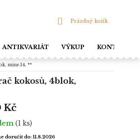
NÁKUPNÍ
Prázdný košík
KOŠÍK
ANTIKVARIÁT
VÝKUP
KONTAKTY
ok, minr.14, **
rač kokosů, 4blok,
 Kč
adem
(1 ks)
 doručit do:
11.8.2026