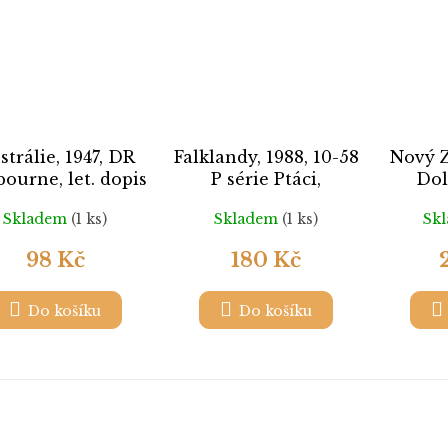
strálie, 1947, DR
Falklandy, 1988, 10-58
Nový Z
ourne, let. dopis
P série Ptáci,
Dol
zasl. do ČSR
MiNr.480-83, **
Mi
Skladem
(1 ks)
Skladem
(1 ks)
Sk
98 Kč
180 Kč
Do košíku
Do košíku