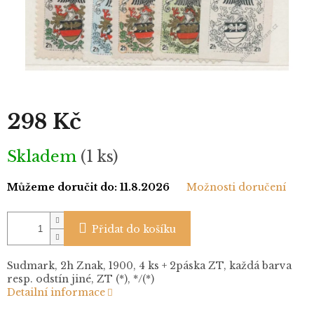
298 Kč
Měrná
Skladem
(1 ks)
cena:
Můžeme doručit do:
11.8.2026
Možnosti doručení
Přidat do košíku
Sudmark, 2h Znak, 1900, 4 ks + 2páska ZT, každá barva
resp. odstín jiné, ZT (*), */(*)
Detailní informace