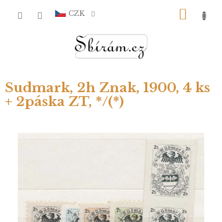
Přejít
NÁKU
na
CZK
obsah
KOŠÍ
Sudmark, 2h Znak, 1900, 4 ks
+ 2páska ZT, */(*)