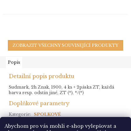
ZOBRAZIT VŠECHNY SOUVISEJÍCÍ PRODUKTY
Popis
Detailní popis produktu
Sudmark, 2h Znak, 1900, 4 ks + 2páska ZT, každá
barva resp. odstín jiné, ZT (*), */(*)
Doplňkové parametry
Kategorie
:
SPOLKOVÉ
stav
:
* po nálepce
Abychom pro vás mohli e-shop vylepšovat a