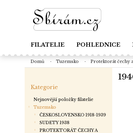
Přejít
na
obsah
FILATELIE
POHLEDNICE
domů
tuzemsko
protektorát čechy
P
194
o
Přeskočit
s
Kategorie
kategorie
t
r
Nejnovější položky filatelie
a
Tuzemsko
n
ČESKOSLOVENSKO 1918-1939
n
í
SUDETY 1938
p
PROTEKTORÁT ČECHY A