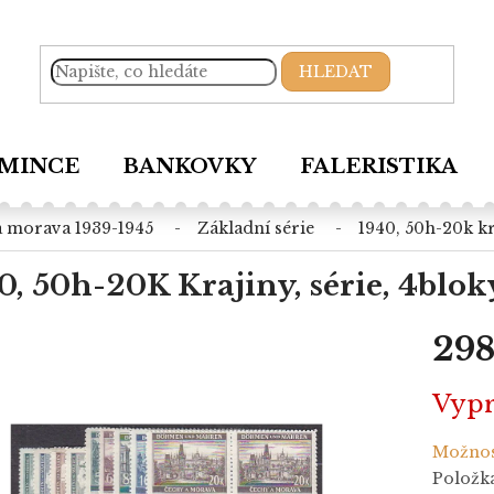
HLEDAT
MINCE
BANKOVKY
FALERISTIKA
 a morava 1939-1945
základní série
1940, 50h-20k kr
0, 50h-20K Krajiny, série, 4bloky
298
Měrná
Vyp
cena:
Možnos
Položk