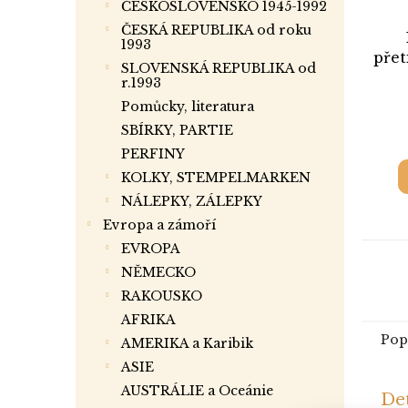
ČESKOSLOVENSKO 1945-1992
ČESKÁ REPUBLIKA od roku
1993
přet
SLOVENSKÁ REPUBLIKA od
1
r.1993
Pomůcky, literatura
SBÍRKY, PARTIE
PERFINY
KOLKY, STEMPELMARKEN
NÁLEPKY, ZÁLEPKY
Evropa a zámoří
EVROPA
NĚMECKO
RAKOUSKO
AFRIKA
Pop
AMERIKA a Karibik
ASIE
AUSTRÁLIE a Oceánie
Det