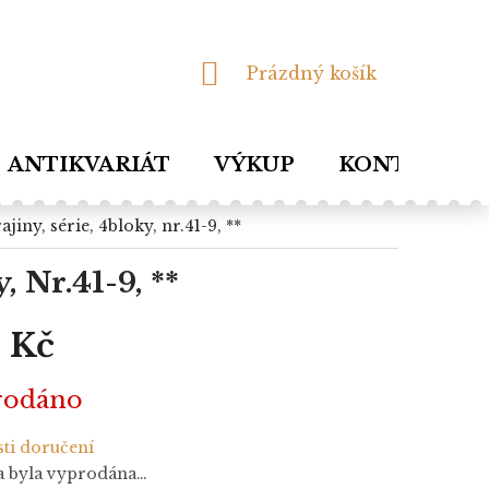
NÁKUPNÍ
Prázdný košík
KOŠÍK
ANTIKVARIÁT
VÝKUP
KONTAKTY
ajiny, série, 4bloky, nr.41-9, **
, Nr.41-9, **
 Kč
rodáno
ti doručení
a byla vyprodána…