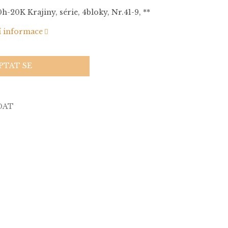
0h-20K Krajiny, série, 4bloky, Nr.41-9, **
í informace
PTAT SE
DAT