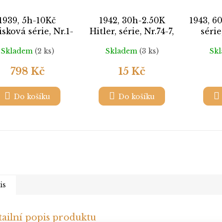
1939, 5h-10Kč
1942, 30h-2.50K
1943, 60
isková série, Nr.1-
Hitler, série, Nr.74-7,
série
9, razítkované,
razítkované,
Skladem
(2 ks)
Skladem
(3 ks)
Sk
ilustrační foto
ilustrační foto
798 Kč
15 Kč
Do košíku
Do košíku
is
ailní popis produktu