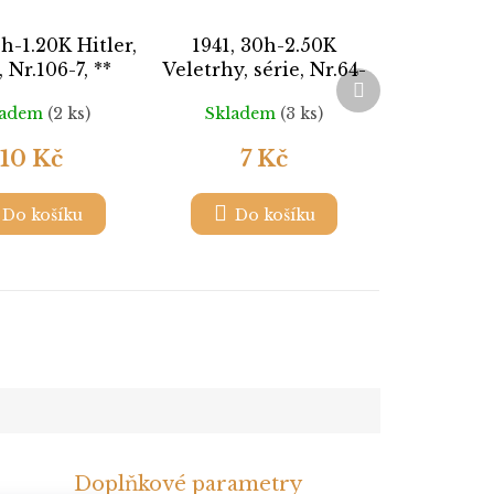
h-1.20K Hitler,
1941, 30h-2.50K
, Nr.106-7, **
Veletrhy, série, Nr.64-
Další
7, razítkované,
produkt
ladem
(2 ks)
Skladem
(3 ks)
ilustrační foto
10 Kč
7 Kč
Do košíku
Do košíku
Doplňkové parametry