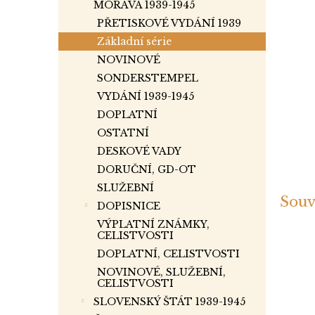
a
MORAVA 1939-1945
n
PŘETISKOVÉ VYDÁNÍ 1939
e
Základní série
l
NOVINOVÉ
SONDERSTEMPEL
VYDÁNÍ 1939-1945
DOPLATNÍ
OSTATNÍ
DESKOVÉ VADY
DORUČNÍ, GD-OT
SLUŽEBNÍ
Souv
DOPISNICE
VÝPLATNÍ ZNÁMKY,
CELISTVOSTI
DOPLATNÍ, CELISTVOSTI
NOVINOVÉ, SLUŽEBNÍ,
CELISTVOSTI
SLOVENSKÝ ŠTÁT 1939-1945