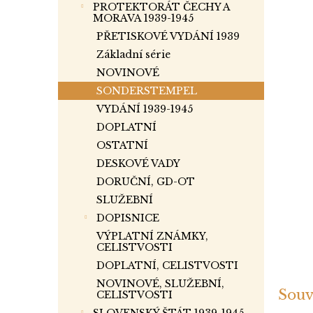
p
PROTEKTORÁT ČECHY A
a
MORAVA 1939-1945
n
PŘETISKOVÉ VYDÁNÍ 1939
e
Základní série
l
NOVINOVÉ
SONDERSTEMPEL
VYDÁNÍ 1939-1945
DOPLATNÍ
OSTATNÍ
DESKOVÉ VADY
DORUČNÍ, GD-OT
SLUŽEBNÍ
DOPISNICE
VÝPLATNÍ ZNÁMKY,
CELISTVOSTI
DOPLATNÍ, CELISTVOSTI
NOVINOVÉ, SLUŽEBNÍ,
Souv
CELISTVOSTI