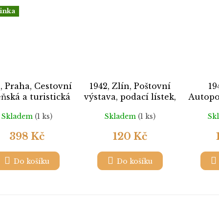
inka
, Praha, Cestovní
1942, Zlín, Poštovní
19
eňská a turistická
výstava, podací lístek,
Autopoš
stava, obrazová
přeloženo, slušný kus
pohledn
Skladem
(1 ks)
Skladem
(1 ks)
Sk
opisnice České
vod
dějovice zasl. v
398 Kč
120 Kč
ístě, dv růžky,
skvrnka, stopy
tovního provozu
Do košíku
Do košíku