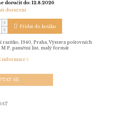
 doručit do:
12.8.2026
ti doručení
Přidat do košíku
 razítko, 1940, Praha, Výstava poštovních
 M P, pamětní list, malý formát
í informace
PTAT SE
DAT