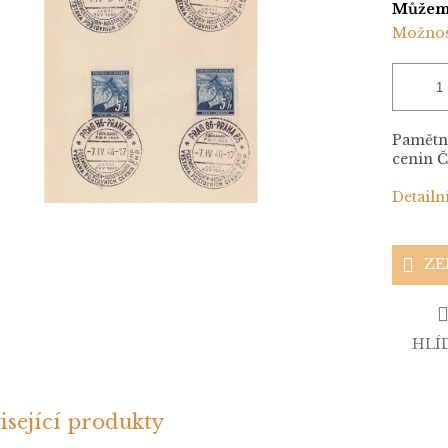
Můžeme
Možnos
Pamětní
cenin Č
Detailn
ZE
HLÍ
isející produkty