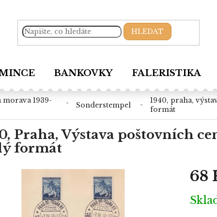
HLEDAT
MINCE
BANKOVKY
FALERISTIKA
1940, praha, výstava poštovních cenin č m p, pamětní list, malý
sonderstempel
formát
0, Praha, Výstava poštovních cen
ý formát
68 
Měrná
Skl
cena: