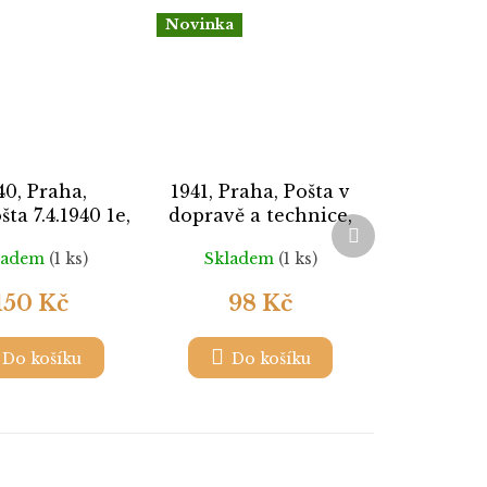
Novinka
40, Praha,
1941, Praha, Pošta v
ta 7.4.1940 1e,
dopravě a technice,
Další
ice, neprošlé,
obálka, neprošlé
produkt
ladem
(1 ks)
Skladem
(1 ks)
orovný fald
150 Kč
98 Kč
Do košíku
Do košíku