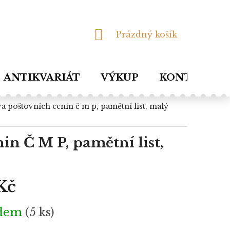
NÁKUPNÍ
Prázdný košík
KOŠÍK
ANTIKVARIÁT
VÝKUP
KONTAKTY
in Č M P, pamětní list,
Kč
adem
(5 ks)