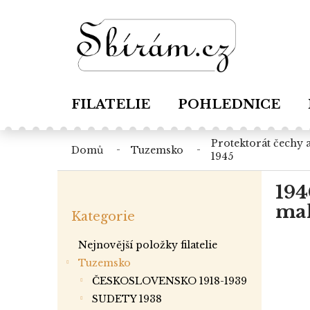
Přejít
na
obsah
FILATELIE
POHLEDNICE
protektorát čechy a morava 1939-
domů
tuzemsko
1945
P
194
o
Přeskočit
s
mal
Kategorie
kategorie
t
r
Nejnovější položky filatelie
a
Tuzemsko
n
ČESKOSLOVENSKO 1918-1939
n
í
SUDETY 1938