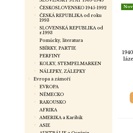
SLOVENSKÝ ŠTÁT 1939-1945
Nov
ČESKOSLOVENSKO 1945-1992
ČESKÁ REPUBLIKA od roku
1993
SLOVENSKÁ REPUBLIKA od
r.1993
Pomůcky, literatura
SBÍRKY, PARTIE
1940
PERFINY
láz
KOLKY, STEMPELMARKEN
vý
NÁLEPKY, ZÁLEPKY
d
Bu
Evropa a zámoří
m
EVROPA
NĚMECKO
poš
RAKOUSKO
AFRIKA
AMERIKA a Karibik
ASIE