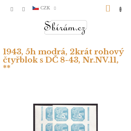
Přejít
NÁKU
na
CZK
obsah
KOŠÍ
1943, 5h modrá, 2krát rohový
čtyřblok s DČ 8-43, Nr.NV.11,
**