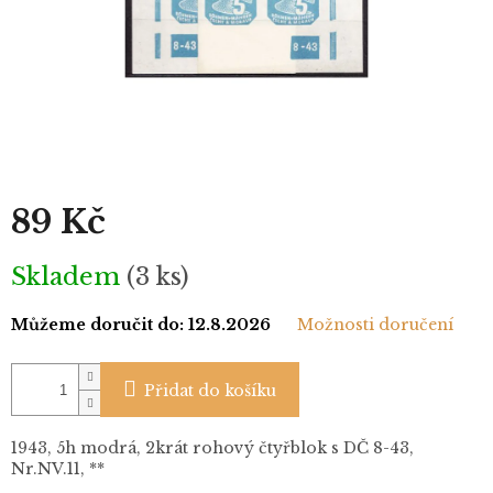
89 Kč
Měrná
Skladem
(3 ks)
cena:
Můžeme doručit do:
12.8.2026
Možnosti doručení
Přidat do košíku
1943, 5h modrá, 2krát rohový čtyřblok s DČ 8-43,
Nr.NV.11, **